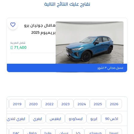
نقترح عليك النتائج التالية
هافال جوليان برو
بريميوم 2025
شامل الضريبة
71,400
جديدة
ملوحة
غسيل مجاني ٣ اشهر
018
2019
2020
2022
2023
2024
2025
2026
اكس 90
ايريو
ايسكودو
ايغنيس
ايفري
ايفري لاندي
تويوتا
هيونداي
كيا
نيسان
مازدا
هافال
GAC
شفر