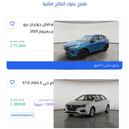
نقترح عليك النتائج التالية
هافال جوليان برو
بريميوم 2025
شامل الضريبة
71,400
جديدة
ملوحة
غسيل مجاني ٣ اشهر
ام جي 5 STD 2024
شامل الضريبة
يبدأ القسط من
38,000
/
شهرياً
826
مستعملة
30,627 كم
ممشى قليل
مفحوصة ومضمونة