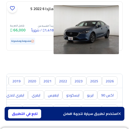
مازدا 6 S 2022
شامل الضريبة
يبدأ القسط من
66,000
/
شهرياً
1,418
مستعملة
159,302 كم
مفحوصة ومضمونة
018
2019
2020
2021
2022
2023
2025
2026
اكس 90
ايريو
ايسكودو
ايغنيس
ايفري
ايفري لاندي
تويوتا
هيونداي
كيا
نيسان
مازدا
هافال
GAC
شفر
استخدم تطبيق سيارة لتجربة افضل
تابع في التطبيق