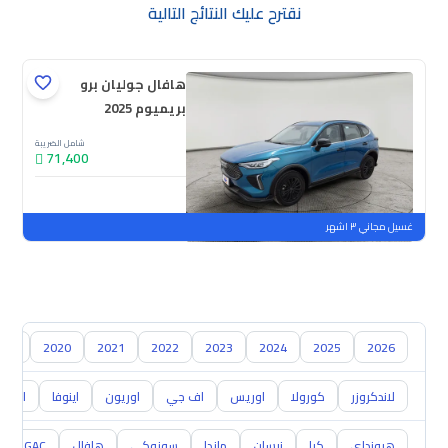
نقترح عليك النتائج التالية
هافال جوليان برو
بريميوم 2025
شامل الضريبة
71,400
جديدة
ملوحة
غسيل مجاني ٣ اشهر
019
2020
2021
2022
2023
2024
2025
2026
لاندكروزر
كورولا
اوريس
اف جي
اوريون
اينوفا
ايكو
هيونداي
كيا
نيسان
مازدا
سوزوكي
هافال
GAC