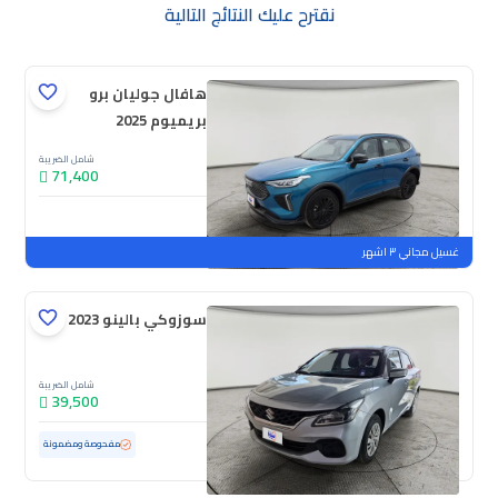
نقترح عليك النتائج التالية
هافال جوليان برو
بريميوم 2025
شامل الضريبة
71,400
جديدة
ملوحة
غسيل مجاني ٣ اشهر
سوزوكي بالينو GL 2023
شامل الضريبة
39,500
مستعملة
69,181 كم
مفحوصة ومضمونة