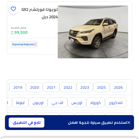
تويوتا فورتشنر GX2
2024 دبل
شامل الضريبة
99,500
مستعملة
47,714 كم
ممشى قليل
مفحوصة ومضمونة
018
2019
2020
2021
2022
2023
2025
2026
لاندكروزر
كورولا
اوريس
اف جي
اوريون
اينوفا
ايكو
هيونداي
كيا
نيسان
مازدا
سوزوكي
هافال
GAC
استخدم تطبيق سيارة لتجربة افضل
تابع في التطبيق