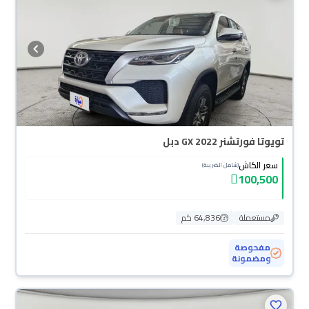
تويوتا فورتشنر GX 2022 دبل
سعر الكاش
(شامل الضريبة)
100,500
مستعملة
64,836 كم
مفحوصة
ومضمونة