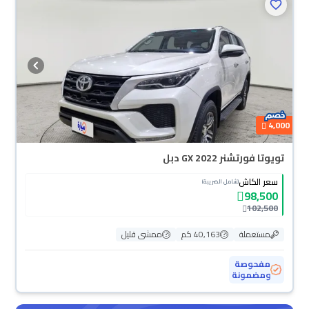
4,000
تويوتا فورتشنر GX 2022 دبل
سعر الكاش
(شامل الضريبة)
98,500
102,500
مستعملة
40,163 كم
ممشى قليل
مفحوصة
ومضمونة