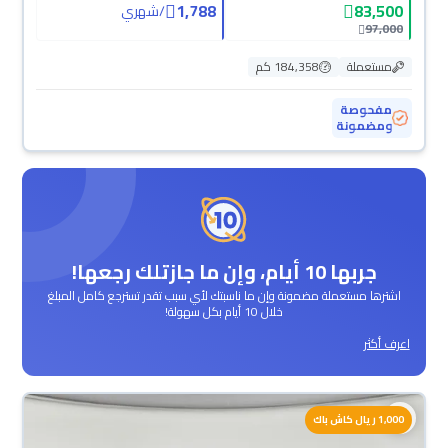
1,788
83,500
/
شهري
97,000
مستعملة
184,358 كم
مفحوصة
ومضمونة
جربها 10 أيام، وإن ما جازتلك رجعها!
اشترها مستعملة مضمونة وإن ما ناسبتك لأي سبب تقدر تسترجع كامل المبلغ
خلال 10 أيام بكل سهولة!
اعرف أكثر
1,000 ريال كاش باك