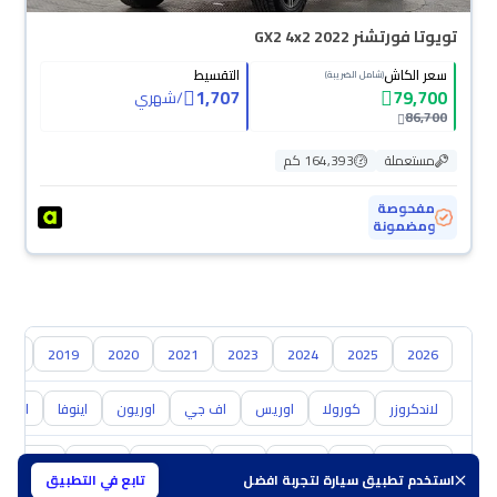
تويوتا فورتشنر GX2 4x2 2022
سعر الكاش
التقسيط
(شامل الضريبة)
1,707
79,700
/
شهري
86,700
مستعملة
164,393 كم
مفحوصة
ومضمونة
018
2019
2020
2021
2023
2024
2025
2026
لاندكروزر
كورولا
اوريس
اف جي
اوريون
اينوفا
ايكو
هيونداي
كيا
نيسان
مازدا
سوزوكي
هافال
GAC
استخدم تطبيق سيارة لتجربة افضل
تابع في التطبيق