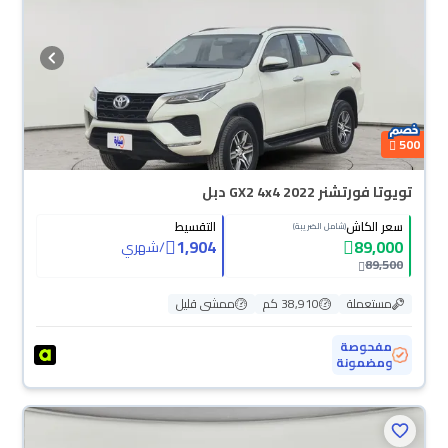
500
تويوتا فورتشنر GX2 4x4 2022 دبل
سعر الكاش
التقسيط
(شامل الضريبة)
1,904
89,000
/
شهري
89,500
مستعملة
38,910 كم
ممشى قليل
مفحوصة
ومضمونة