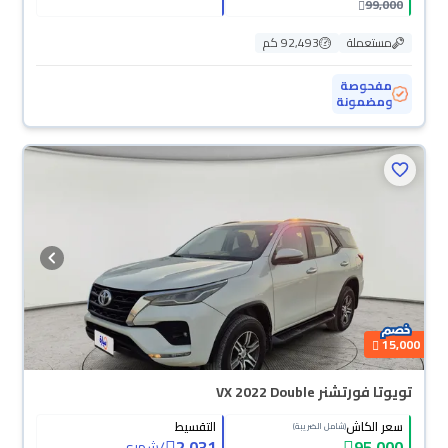
99,000
مستعملة
92,493 كم
مفحوصة
ومضمونة
15,000
تويوتا فورتشنر VX 2022 Double
سعر الكاش
التقسيط
(شامل الضريبة)
2,031
95,000
/
شهري