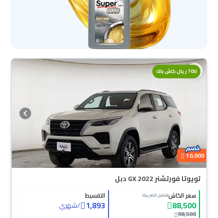
700 ريال كاش باك
10,000
تويوتا فورتشنر GX 2022 دبل
سعر الكاش
التقسيط
(شامل الضريبة)
1,893
88,500
/
شهري
98,500