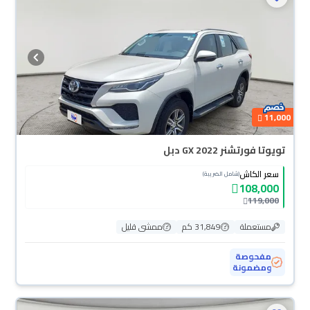
11,000
تويوتا فورتشنر GX 2022 دبل
سعر الكاش
(شامل الضريبة)
108,000
119,000
مستعملة
31,849 كم
ممشى قليل
مفحوصة
ومضمونة