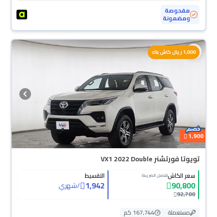
مفحوصة
ومضمونة
1,000 ريال كاش باك
1,900
تويوتا فورتشنر VX1 2022 Double
سعر الكاش
التقسيط
(شامل الضريبة)
1,942
90,800
/
شهري
92,700
مستعملة
167,744 كم