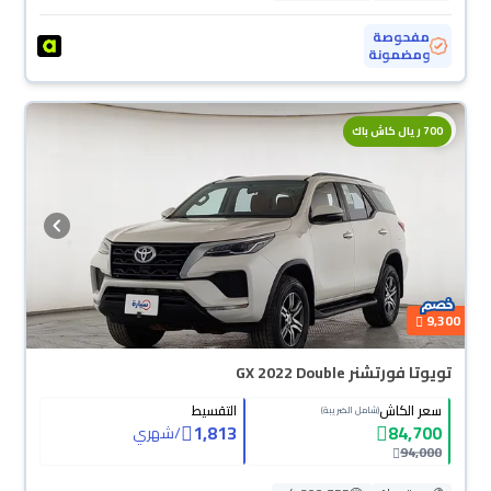
مفحوصة
ومضمونة
700 ريال كاش باك
9,300
تويوتا فورتشنر GX 2022 Double
سعر الكاش
التقسيط
(شامل الضريبة)
1,813
84,700
/
شهري
94,000