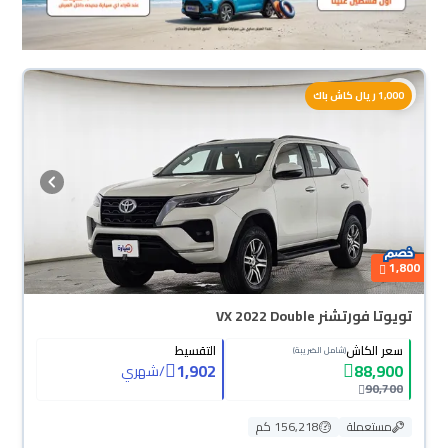
1,000 ريال كاش باك
1,800
تويوتا فورتشنر VX 2022 Double
سعر الكاش
التقسيط
(شامل الضريبة)
1,902
88,900
/
شهري
90,700
مستعملة
156,218 كم