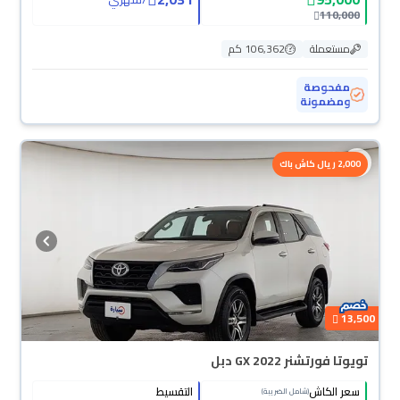
110,000
مستعملة
106,362 كم
مفحوصة
ومضمونة
2,000 ريال كاش باك
13,500
تويوتا فورتشنر GX 2022 دبل
سعر الكاش
التقسيط
(شامل الضريبة)