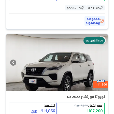
مستعملة
96,819 كم
مفحوصة
ومضمونة
500
كاش باك
11,800
تويوتا فورتشنر GX 2022
سعر الكاش
التقسيط
(شامل الضريبة)
1,866
87,200
/
شهري