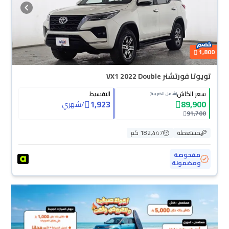
1,800
تويوتا فورتشنر VX1 2022 Double
سعر الكاش
التقسيط
(شامل الضريبة)
1,923
89,900
/
شهري
91,700
مستعملة
182,447 كم
مفحوصة
ومضمونة