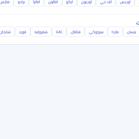
اوريس
اف جي
اوريون
ايكو
افالون
افانزا
برادو
هايس
ت
نيسان
مازدا
سوزوكي
هافال
GAC
شفروليه
فورد
شانجان