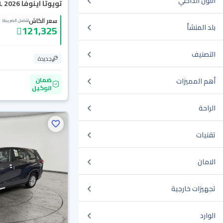
اللون الداخلي
تويوتا اينوفا GL 2026
سعر الكاش
(شامل الضريبة)
بلد المنشأ
121,325
التصنيف
جديدة
ضمان
أهم المميزات
الوكيل
الراحة
تقنيات
الامان
تجهيزات خارجية
الوارد