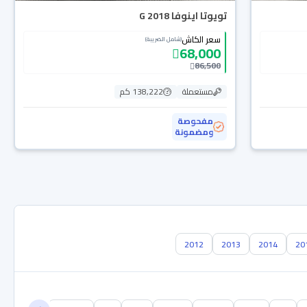
تويوتا اينوفا G 2018
سعر الكاش
(شامل الضريبة)
68,000
86,500
مستعملة
138,222 كم
مفحوصة
ومضمونة
2012
2013
2014
20