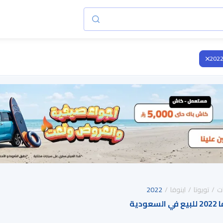
202
ت
تويوتا
اينوفا
2022
دية