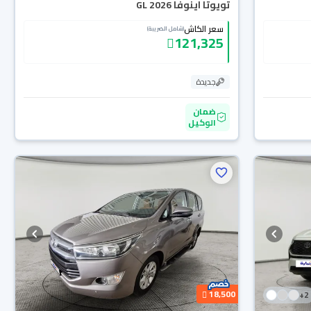
تويوتا اينوفا GL 2026
سعر الكاش
(شامل الضريبة)
121,325
جديدة
ضمان
الوكيل
18,500
+
2