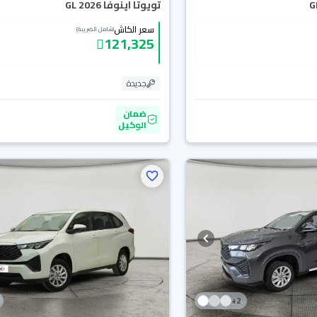
تويوتا اينوفا GL 2026
سعر الكاش
(شامل الضريبة)
121,325
جديدة
ضمان
الوكيل
+
2