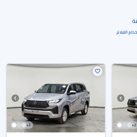
قة
ام الفلاتر
+
2
+
2