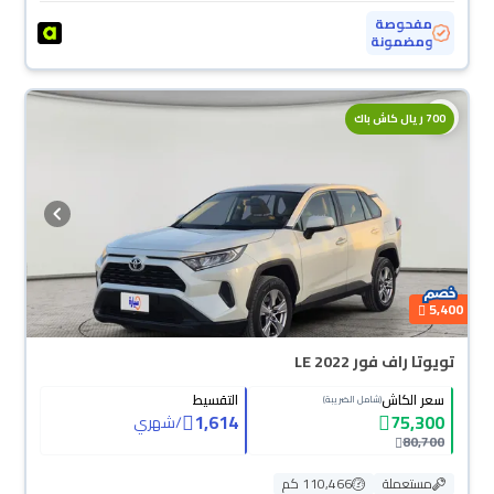
مفحوصة
ومضمونة
700 ريال كاش باك
5,400
تويوتا راف فور LE 2022
سعر الكاش
التقسيط
(شامل الضريبة)
1,614
75,300
/
شهري
80,700
مستعملة
110,466 كم