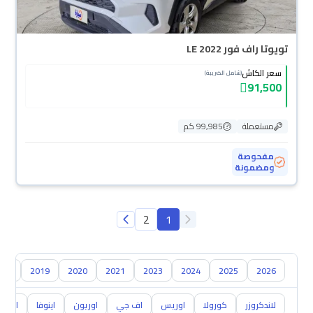
تويوتا راف فور LE 2022
سعر الكاش
(شامل الضريبة)
91,500
مستعملة
99,985 كم
مفحوصة
ومضمونة
2
1
018
2019
2020
2021
2023
2024
2025
2026
لاندكروزر
كورولا
اوريس
اف جي
اوريون
اينوفا
ايكو