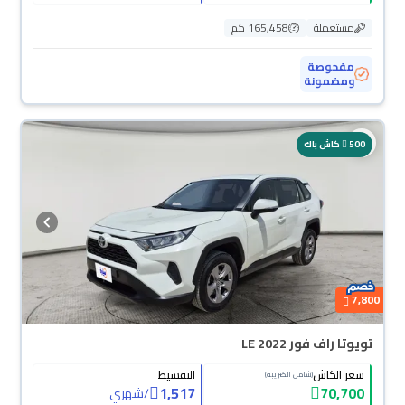
مستعملة
165,458 كم
مفحوصة
ومضمونة
500
كاش باك
7,800
تويوتا راف فور LE 2022
سعر الكاش
التقسيط
(شامل الضريبة)
1,517
70,700
/
شهري