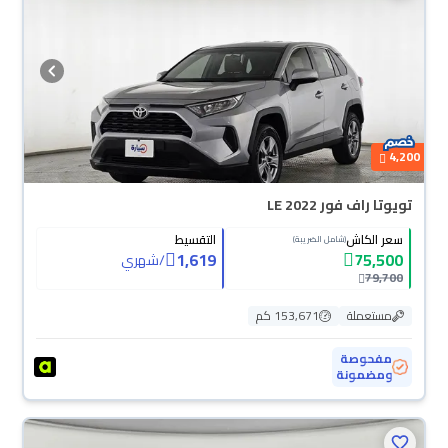
4,200
تويوتا راف فور LE 2022
سعر الكاش
التقسيط
(شامل الضريبة)
1,619
75,500
/
شهري
79,700
مستعملة
153,671 كم
مفحوصة
ومضمونة