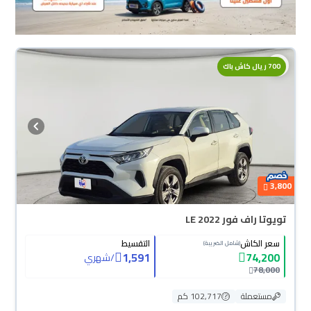
700 ريال كاش باك
3,800
تويوتا راف فور LE 2022
سعر الكاش
التقسيط
(شامل الضريبة)
1,591
74,200
/
شهري
78,000
مستعملة
102,717 كم