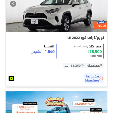
4,200
تويوتا راف فور LE 2022
سعر الكاش
التقسيط
(شامل الضريبة)
1,640
76,500
/
شهري
80,700
مستعملة
153,269 كم
مفحوصة
ومضمونة