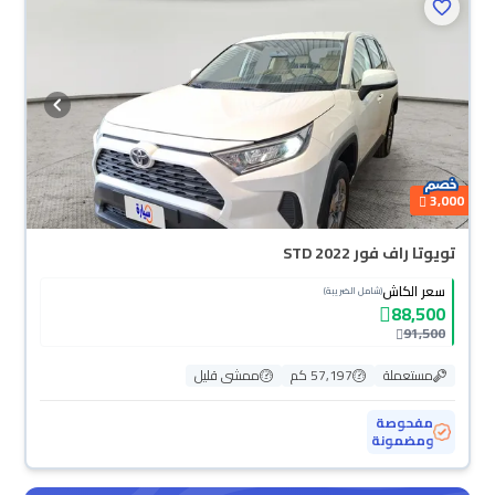
3,000
تويوتا راف فور STD 2022
سعر الكاش
(شامل الضريبة)
88,500
91,500
مستعملة
57,197 كم
ممشى قليل
مفحوصة
ومضمونة