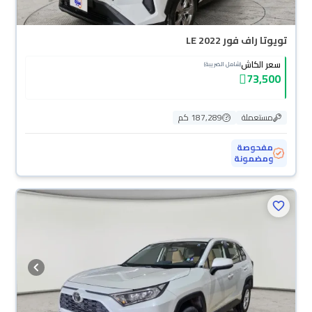
تويوتا راف فور LE 2022
سعر الكاش
(شامل الضريبة)
73,500
مستعملة
187,289 كم
مفحوصة
ومضمونة