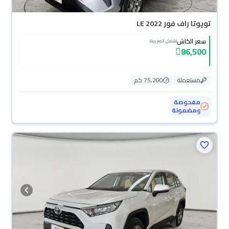
تويوتا راف فور LE 2022
سعر الكاش
(شامل الضريبة)
86,500
مستعملة
75,200 كم
مفحوصة
ومضمونة