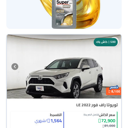
500
كاش باك
8,100
تويوتا راف فور LE 2022
سعر الكاش
التقسيط
(شامل الضريبة)
1,564
72,900
/
شهري
81,000