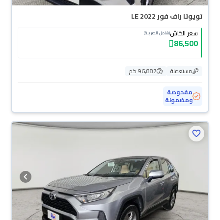
تويوتا راف فور LE 2022
سعر الكاش
(شامل الضريبة)
86,500
مستعملة
96,887 كم
مفحوصة
ومضمونة