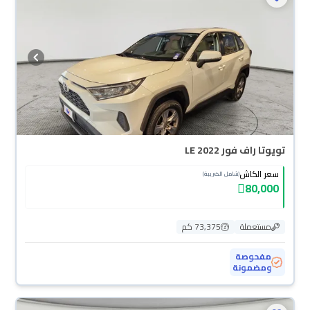
تويوتا راف فور LE 2022
سعر الكاش
(شامل الضريبة)
80,000
مستعملة
73,375 كم
مفحوصة
ومضمونة