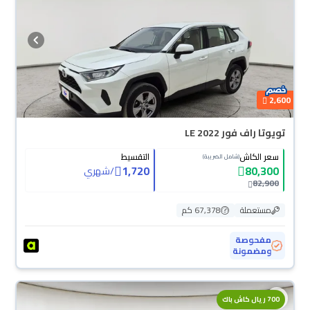
2,600
تويوتا راف فور LE 2022
سعر الكاش
التقسيط
(شامل الضريبة)
1,720
80,300
/
شهري
82,900
مستعملة
67,378 كم
مفحوصة
ومضمونة
700 ريال كاش باك