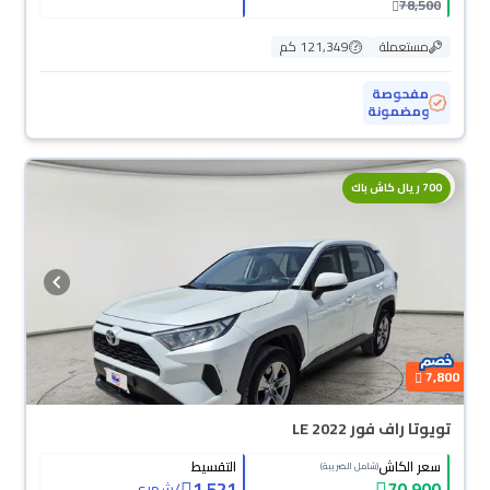
78,500
مستعملة
121,349 كم
مفحوصة
ومضمونة
700 ريال كاش باك
7,800
تويوتا راف فور LE 2022
سعر الكاش
التقسيط
(شامل الضريبة)
1,521
70,900
/
شهري