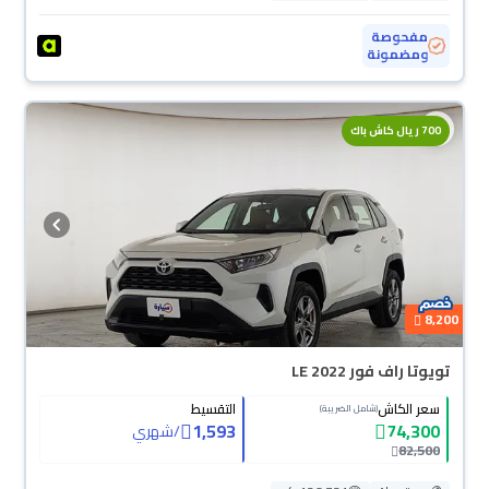
مفحوصة
ومضمونة
700 ريال كاش باك
8,200
تويوتا راف فور LE 2022
سعر الكاش
التقسيط
(شامل الضريبة)
1,593
74,300
/
شهري
82,500