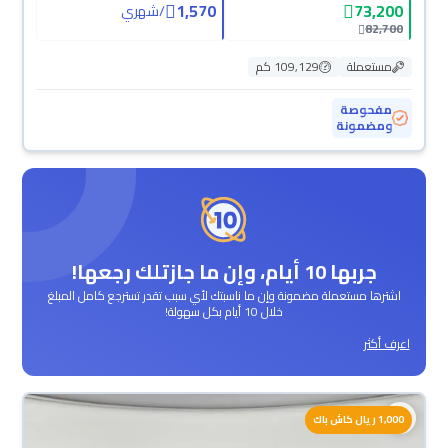
1,570
73,200
/
شهري
82,700
مستعملة
109,129 كم
مفحوصة
ومضمونة
جربها 10 أيام، وإن ما جازتلك رجعها!
اشترها مستعملة مضمونة وإن ما ناسبتك لأي سبب تقدر تسترجع كامل المبلغ
خلال 10 أيام بكل سهولة!
اعرف أكثر
1,000 ريال كاش باك