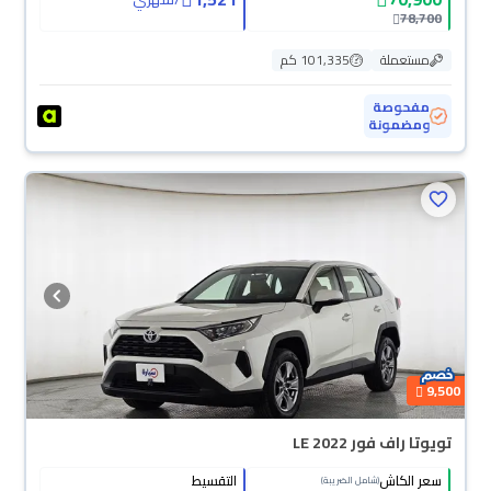
78,700
مستعملة
101,335 كم
مفحوصة
ومضمونة
9,500
تويوتا راف فور LE 2022
سعر الكاش
التقسيط
(شامل الضريبة)