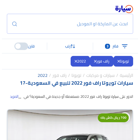
ابحث عن الماركة او الموديل
فلتر
3
رتب
قارن
تويوتا
راف فور
2022
الرئيسية
سيارات و مركبات
تويوتا
راف فور
2022
سيارات تويوتا راف فور 2022 للبيع في السعودية
-
17
...
اتدور على سيارة تويوتا راف فور 2022 مستعملة أو جديدة في السعودية؟ في
المزيد
موقع سيارة بنوفر لك كل الخيارات، تقدر تتصفح الموديلات
وتختار اللي يناسبك. جميع
سيارات تويوتا راف فور 2022 المستعملة مضمونة ومفحوصة بأكثر من 200 نقطة
700 ريال كاش باك
وتقدر تجربها لمدة 10 أيام، وإن ما ناسبتك لأي سبب تقدر تسترجع كامل المبلغ خلال
10 أيام بكل سهولة. والسيارات الجديدة مضمونة بضمان الوكالة، تقدر تشتريها كاش
أو تقسيط، وتحجزها أونلاين، وبتوصلك لين باب بيتك.