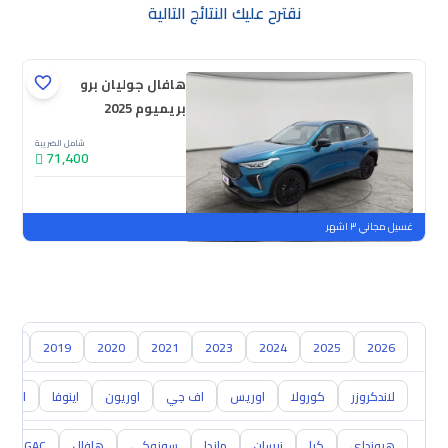
نقترح عليك النتائج التالية
هافال جوليان برو
بريميوم 2025
شامل الضريبة
71,400
جديدة
ملوحة
غسيل مجاني ٣ اشهر
018
2019
2020
2021
2023
2024
2025
2026
لاندكروزر
كورولا
اوريس
اف جي
اوريون
اينوفا
ايكو
هيونداي
كيا
نيسان
مازدا
سوزوكي
هافال
GAC