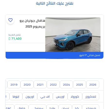
نقترح عليك النتائج التالية
هافال جوليان برو
بريميوم 2025
شامل الضريبة
71,400
جديدة
ملوحة
غسيل مجاني ٣ اشهر
018
2019
2020
2021
2022
2024
2025
2026
لاندكروزر
كورولا
اوريس
اف جي
اوريون
اينوفا
ايكو
هيونداي
كيا
نيسان
مازدا
سوزوكي
هافال
GAC