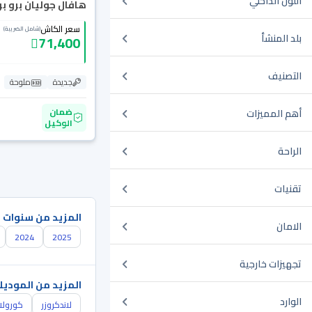
اللون الداخلي
هافال جوليان برو بريم
سعر الكاش
(شامل الضريبة)
بلد المنشأ
71,400
التصنيف
جديدة
ملوحة
ضمان
أهم المميزات
الوكيل
الراحة
تقنيات
المزيد من سنوات 
الامان
2024
2025
تجهيزات خارجية
المزيد من الموديل
الوارد
لاندكروزر
كورولا