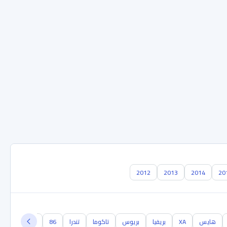
2012
2013
2014
20
هايس
XA
بريفيا
بريوس
تاكوما
تندرا
86
راف فور
ر