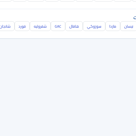
ت
نيسان
مازدا
سوزوكي
هافال
GAC
شفروليه
فورد
شانجان