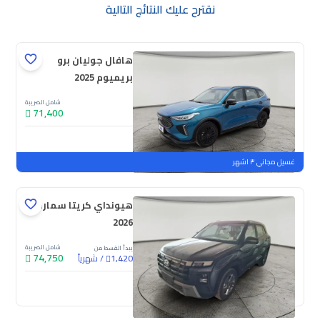
نقترح عليك النتائج التالية
هافال جوليان برو
بريميوم 2025
شامل الضريبة
71,400
جديدة
ملوحة
غسيل مجاني ٣ اشهر
هيونداي كريتا سمارت
2026
شامل الضريبة
يبدأ القسط من
74,750
/
شهرياً
1,420
جديدة