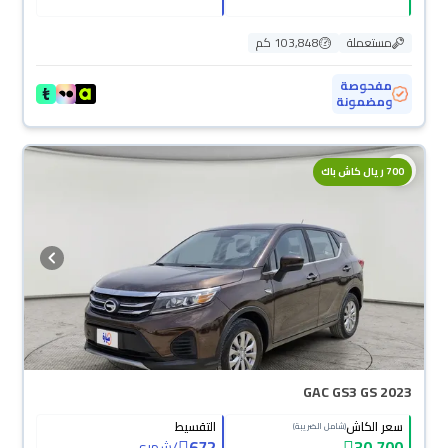
مستعملة
103,848 كم
مفحوصة
ومضمونة
700 ريال كاش باك
GAC GS3 GS 2023
سعر الكاش
التقسيط
(شامل الضريبة)
672
30,700
/
شهري