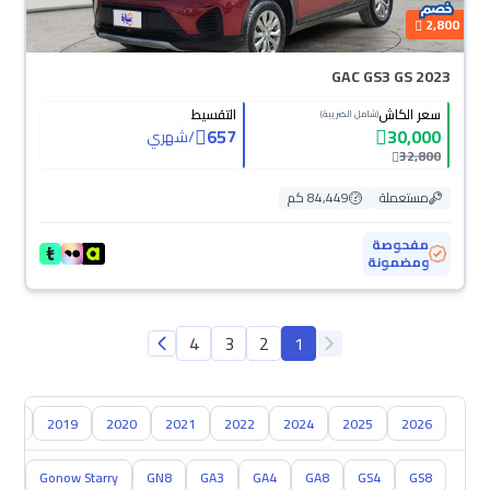
2,800
GAC GS3 GS 2023
سعر الكاش
التقسيط
(شامل الضريبة)
657
30,000
/
شهري
32,800
مستعملة
84,449 كم
مفحوصة
ومضمونة
4
3
2
1
018
2019
2020
2021
2022
2024
2025
2026
S5
Gonow Starry
GN8
GA3
GA4
GA8
GS4
GS8