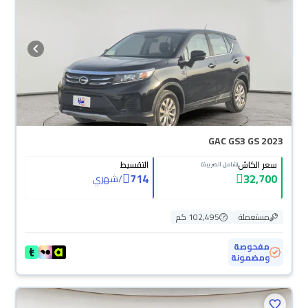
GAC GS3 GS 2023
سعر الكاش
التقسيط
(شامل الضريبة)
714
32,700
/
شهري
مستعملة
102,495 كم
مفحوصة
ومضمونة