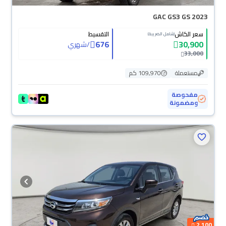
GAC GS3 GS 2023
سعر الكاش
التقسيط
(شامل الضريبة)
676
30,900
/
شهري
33,000
مستعملة
109,970 كم
مفحوصة
ومضمونة
2,100