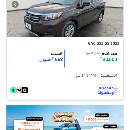
GAC GS3 GS 2023
سعر الكاش
التقسيط
(شامل الضريبة)
668
30,500
/
شهري
مستعملة
94,241 كم
مفحوصة
ومضمونة