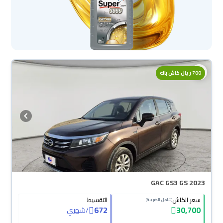
700 ريال كاش باك
GAC GS3 GS 2023
سعر الكاش
التقسيط
(شامل الضريبة)
672
30,700
/
شهري