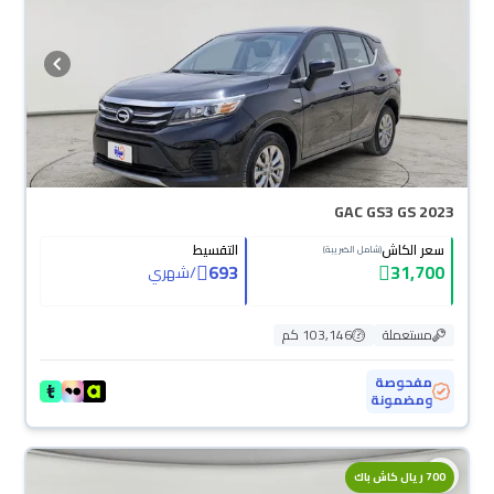
GAC GS3 GS 2023
سعر الكاش
التقسيط
(شامل الضريبة)
693
31,700
/
شهري
مستعملة
103,146 كم
مفحوصة
ومضمونة
700 ريال كاش باك