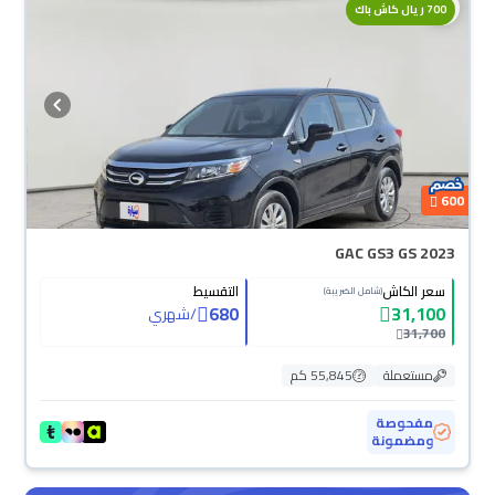
700 ريال كاش باك
600
GAC GS3 GS 2023
سعر الكاش
التقسيط
(شامل الضريبة)
680
31,100
/
شهري
31,700
مستعملة
55,845 كم
مفحوصة
ومضمونة