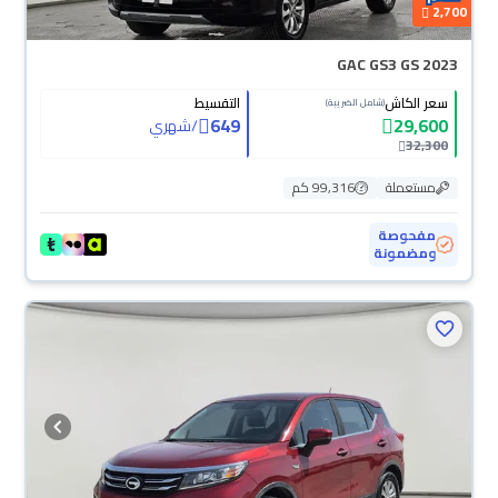
2,700
GAC GS3 GS 2023
سعر الكاش
التقسيط
(شامل الضريبة)
649
29,600
/
شهري
32,300
مستعملة
99,316 كم
مفحوصة
ومضمونة