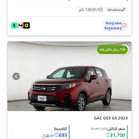
مستعملة
128,851 كم
مفحوصة
ومضمونة
700 ريال كاش باك
GAC GS3 GS 2023
سعر الكاش
التقسيط
(شامل الضريبة)
693
31,700
/
شهري