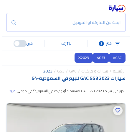
ابحث عن الماركة او الموديل
فلتر
3
رتب
قارن
2023
GS3
GAC
الرئيسية
سيارات و مركبات
GAC
GS3
2023
سيارات GAC GS3 2023 للبيع في السعودية
-
64
...
اتدور على سيارة GAC GS3 2023 مستعملة أو جديدة في السعودية؟ في موقع
المزيد
سيارة بنوفر لك كل الخيارات، تقدر تتصفح الموديلات وتختار
اللي يناسبك. جميع سيارات
GAC GS3 2023 المستعملة مضمونة ومفحوصة بأكثر من 200 نقطة وتقدر
تجربها لمدة 10 أيام، وإن ما ناسبتك لأي سبب تقدر تسترجع كامل المبلغ خلال 10
أيام بكل سهولة. والسيارات الجديدة مضمونة بضمان الوكالة، تقدر تشتريها كاش أو
تقسيط، وتحجزها أونلاين، وبتوصلك لين باب بيتك.