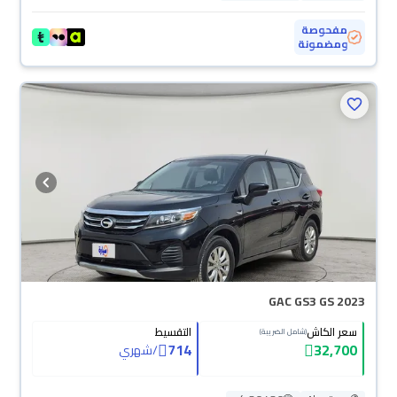
مفحوصة
ومضمونة
GAC GS3 GS 2023
سعر الكاش
التقسيط
(شامل الضريبة)
714
32,700
/
شهري