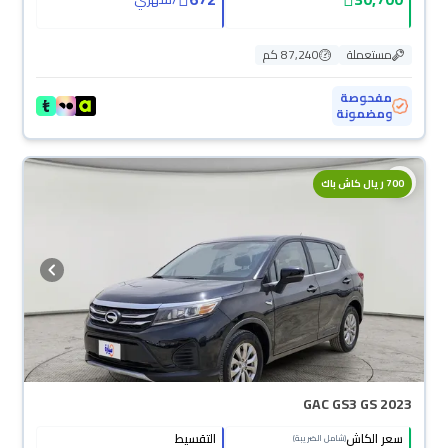
مستعملة
87,240 كم
مفحوصة
ومضمونة
700 ريال كاش باك
GAC GS3 GS 2023
سعر الكاش
التقسيط
(شامل الضريبة)