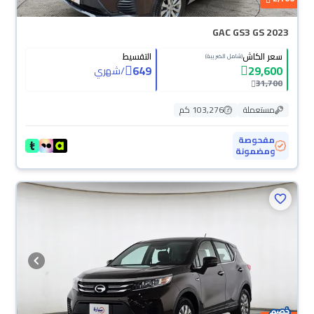
GAC GS3 GS 2023
سعر الكاش
التقسيط
(شامل الضريبة)
649
29,600
/
شهري
31,700
مستعملة
103,276 كم
مفحوصة
ومضمونة