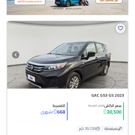
GAC GS3 GS 2023
سعر الكاش
التقسيط
(شامل الضريبة)
668
30,500
/
شهري
مستعملة
70,725 كم