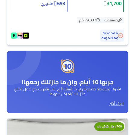
693
31,700
/
شهري
مستعملة
79,087 كم
مفحوصة
ومضمونة
جربها 10 أيام، وإن ما جازتلك رجعها!
اشترها مستعملة مضمونة وإن ما ناسبتك لأي سبب تقدر تسترجع كامل المبلغ
خلال 10 أيام بكل سهولة!
اعرف أكثر
700 ريال كاش باك