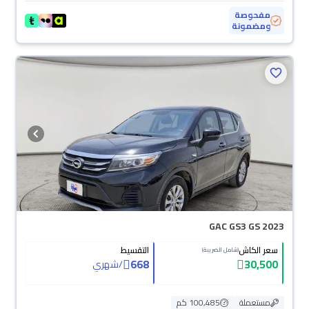
مفحوصة
ومضمونة
GAC GS3 GS 2023
سعر الكاش
التقسيط
(شامل الضريبة)
668
30,500
/
شهري
مستعملة
100,485 كم