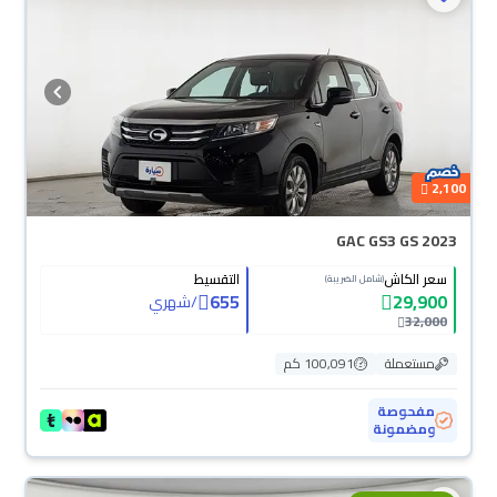
2,100
GAC GS3 GS 2023
سعر الكاش
التقسيط
(شامل الضريبة)
655
29,900
/
شهري
32,000
مستعملة
100,091 كم
مفحوصة
ومضمونة