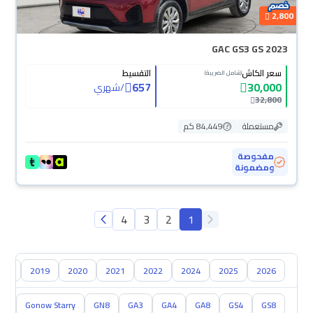
2,800
GAC GS3 GS 2023
سعر الكاش
التقسيط
(شامل الضريبة)
657
30,000
/
شهري
32,800
مستعملة
84,449 كم
مفحوصة
ومضمونة
4
3
2
1
018
2019
2020
2021
2022
2024
2025
2026
S5
Gonow Starry
GN8
GA3
GA4
GA8
GS4
GS8