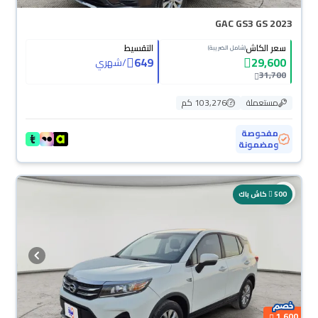
GAC GS3 GS 2023
سعر الكاش
التقسيط
(شامل الضريبة)
649
29,600
/
شهري
31,700
مستعملة
103,276 كم
مفحوصة
ومضمونة
500
كاش باك
1,600