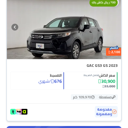
700 ريال كاش باك
2,100
GAC GS3 GS 2023
سعر الكاش
التقسيط
(شامل الضريبة)
676
30,900
/
شهري
33,000
مستعملة
109,970 كم
مفحوصة
ومضمونة