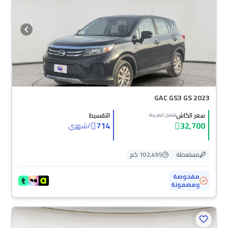
GAC GS3 GS 2023
سعر الكاش
التقسيط
(شامل الضريبة)
714
32,700
/
شهري
مستعملة
102,495 كم
مفحوصة
ومضمونة