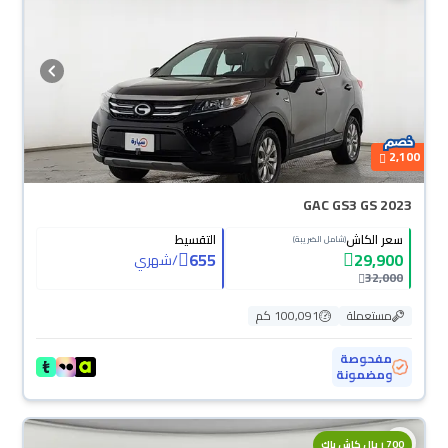
2,100
GAC GS3 GS 2023
سعر الكاش
التقسيط
(شامل الضريبة)
655
29,900
/
شهري
32,000
مستعملة
100,091 كم
مفحوصة
ومضمونة
700 ريال كاش باك