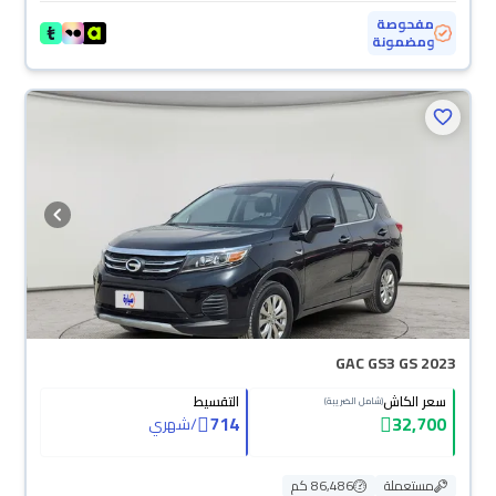
مفحوصة
ومضمونة
GAC GS3 GS 2023
سعر الكاش
التقسيط
(شامل الضريبة)
714
32,700
/
شهري
مستعملة
86,486 كم