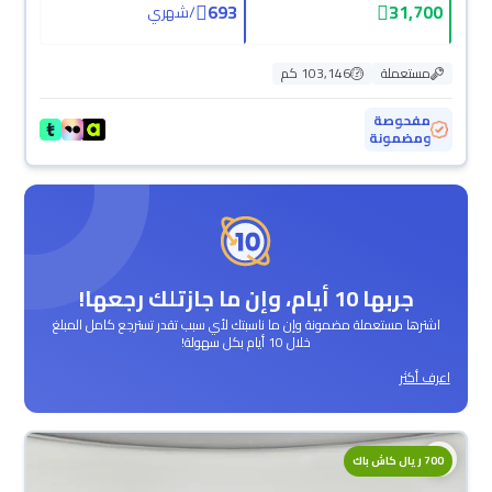
693
31,700
/
شهري
مستعملة
103,146 كم
مفحوصة
ومضمونة
جربها 10 أيام، وإن ما جازتلك رجعها!
اشترها مستعملة مضمونة وإن ما ناسبتك لأي سبب تقدر تسترجع كامل المبلغ
خلال 10 أيام بكل سهولة!
اعرف أكثر
700 ريال كاش باك