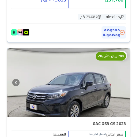
مستعملة
79,087 كم
مفحوصة
ومضمونة
700 ريال كاش باك
GAC GS3 GS 2023
سعر الكاش
التقسيط
(شامل الضريبة)