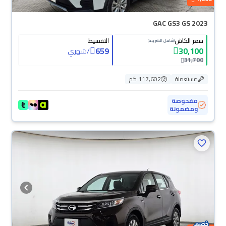
GAC GS3 GS 2023
سعر الكاش
التقسيط
(شامل الضريبة)
659
30,100
/
شهري
31,700
مستعملة
117,602 كم
مفحوصة
ومضمونة