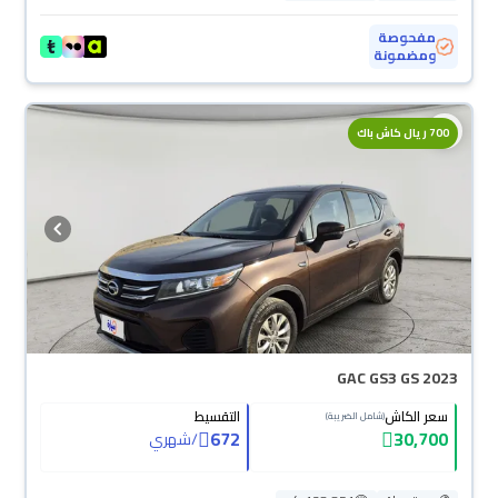
مفحوصة
ومضمونة
700 ريال كاش باك
GAC GS3 GS 2023
سعر الكاش
التقسيط
(شامل الضريبة)
672
30,700
/
شهري