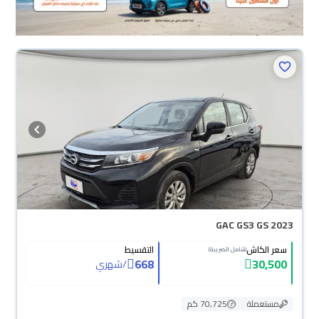
GAC GS3 GS 2023
سعر الكاش
التقسيط
(شامل الضريبة)
668
30,500
/
شهري
مستعملة
70,725 كم