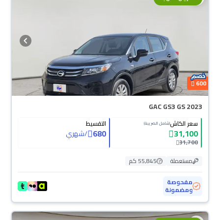
600
GAC GS3 GS 2023
سعر الكاش
التقسيط
(شامل الضريبة)
680
31,100
/
شهري
31,700
مستعملة
55,845 كم
مفحوصة
ومضمونة