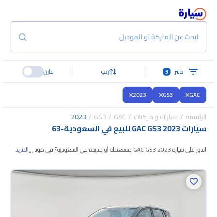
ابحث عن الماركة او الموديل
فلتر
3
رتب
قارن
2023
GS3
GAC
الرئيسية
سيارات و مركبات
GAC
GS3
2023
سيارات GAC GS3 2023 للبيع في السعودية
-
63
...
اتدور على سيارة GAC GS3 2023 مستعملة أو جديدة في السعودية؟ في موقع
المزيد
سيارة بنوفر لك كل الخيارات، تقدر تتصفح الموديلات وتختار
اللي يناسبك. جميع سيارات
GAC GS3 2023 المستعملة مضمونة ومفحوصة بأكثر من 200 نقطة وتقدر
تجربها لمدة 10 أيام، وإن ما ناسبتك لأي سبب تقدر تسترجع كامل المبلغ خلال 10
أيام بكل سهولة. والسيارات الجديدة مضمونة بضمان الوكالة، تقدر تشتريها كاش أو
تقسيط، وتحجزها أونلاين، وبتوصلك لين باب بيتك.