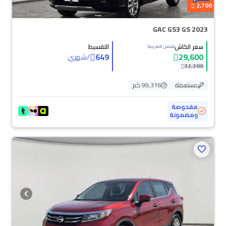
2,700
GAC GS3 GS 2023
سعر الكاش
التقسيط
(شامل الضريبة)
649
29,600
/
شهري
32,300
مستعملة
99,316 كم
مفحوصة
ومضمونة