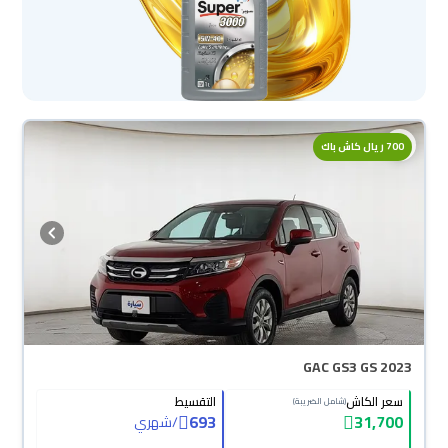
700 ريال كاش باك
GAC GS3 GS 2023
سعر الكاش
التقسيط
(شامل الضريبة)
693
31,700
/
شهري