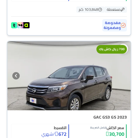
مستعملة
103,848 كم
مفحوصة
ومضمونة
700 ريال كاش باك
GAC GS3 GS 2023
سعر الكاش
التقسيط
(شامل الضريبة)
672
30,700
/
شهري