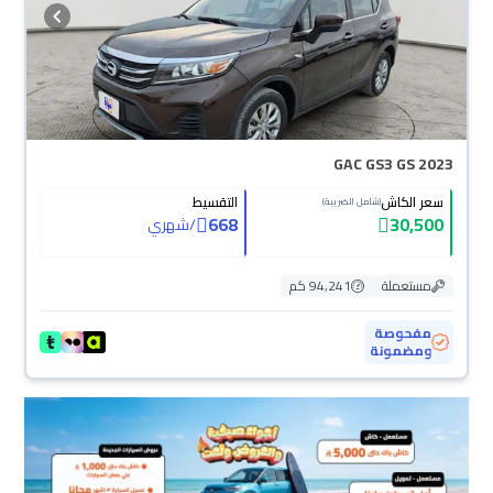
GAC GS3 GS 2023
سعر الكاش
التقسيط
(شامل الضريبة)
668
30,500
/
شهري
مستعملة
94,241 كم
مفحوصة
ومضمونة