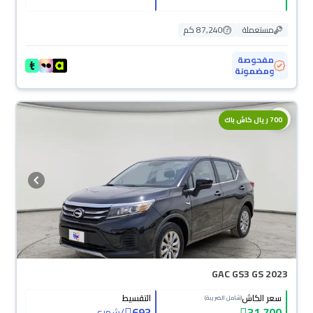
مستعملة
87,240 كم
مفحوصة
ومضمونة
700 ريال كاش باك
GAC GS3 GS 2023
سعر الكاش
التقسيط
(شامل الضريبة)
693
31,700
/
شهري