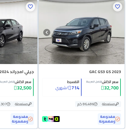
GAC GS3 GS 2023
جيلي امجراند GS 2024
سعر الكاش
التقسيط
سعر الكاش
(شامل الضريبة)
(شامل الضريبة)
32,500
714
32,700
/
شهري
مستعملة
86,486 كم
مستعملة
99,307
مفحوصة
مفحوصة
ومضمونة
ومضمونة