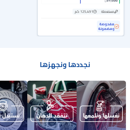
37,500
مستعملة
125,491 كم
مفحوصة
ومضمونة
نجددها ونجهزها