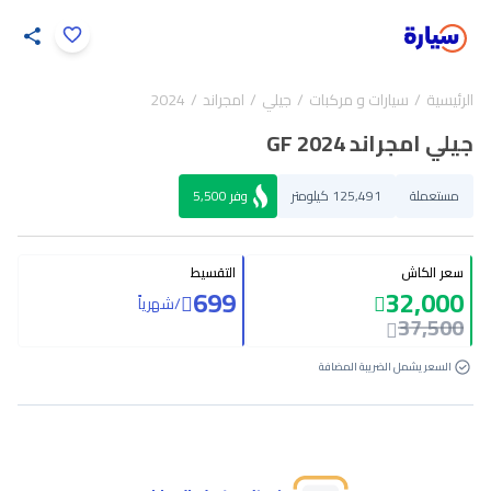
اضغط لتكبير الصورة
الرئيسية
سيارات و مركبات
جيلي
امجراند
2024
35
/
1
جيلي امجراند GF 2024
مستعملة
125,491 كيلومتر
وفر
5,500
سعر الكاش
التقسيط
699
32,000
/
شهرياً
37,500
السعر يشمل الضريبة المضافة