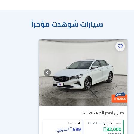
سيارات شوهدت مؤخراً
محجوزة
5,500
جيلي امجراند GF 2024
سعر الكاش
التقسيط
(شامل الضريبة)
699
32,000
/
شهري