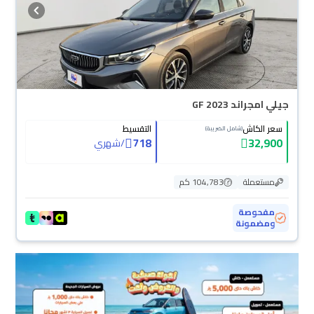
جيلي امجراند GF 2023
سعر الكاش
التقسيط
(شامل الضريبة)
718
32,900
/
شهري
مستعملة
104,783 كم
مفحوصة
ومضمونة