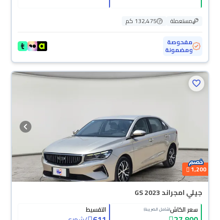
مستعملة
132,475 كم
مفحوصة
ومضمونة
محجوزة
1,200
جيلي امجراند GS 2023
سعر الكاش
التقسيط
(شامل الضريبة)
611
27,800
/
شهري