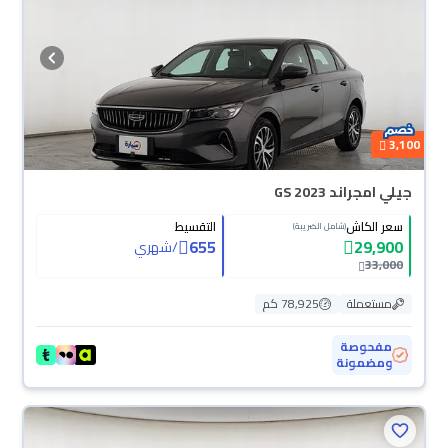
3,100
جيلي امجراند GS 2023
سعر الكاش
التقسيط
(شامل الضريبة)
655
29,900
/
شهري
33,000
مستعملة
78,925 كم
مفحوصة
ومضمونة
محجوزة