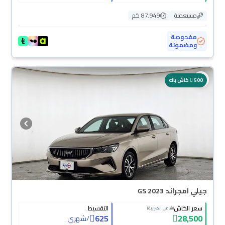
مستعملة
87,949 كم
مفحوصة
ومضمونة
محجوزة
500
كاش باك
جيلي امجراند GS 2023
سعر الكاش
التقسيط
(شامل الضريبة)
625
28,500
/
شهري