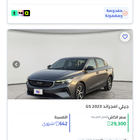
مفحوصة
ومضمونة
محجوزة
جيلي امجراند GS 2023
سعر الكاش
التقسيط
(شامل الضريبة)
642
29,300
/
شهري