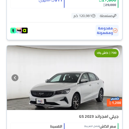
29,000
مستعملة
120,981 كم
مفحوصة
ومضمونة
محجوزة
700
كاش باك
1,200
جيلي امجراند GS 2023
سعر الكاش
التقسيط
(شامل الضريبة)