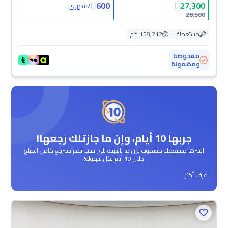
600
27,300
/
شهري
28,500
مستعملة
158,212 كم
مفحوصة
ومضمونة
جربها 10 أيام، وإن ما جازتلك رجعها!
اشترها مستعملة مضمونة وإن ما ناسبتك لأي سبب تقدر تسترجع كامل المبلغ
خلال 10 أيام بكل سهولة!
اعرف أكثر
محجوزة