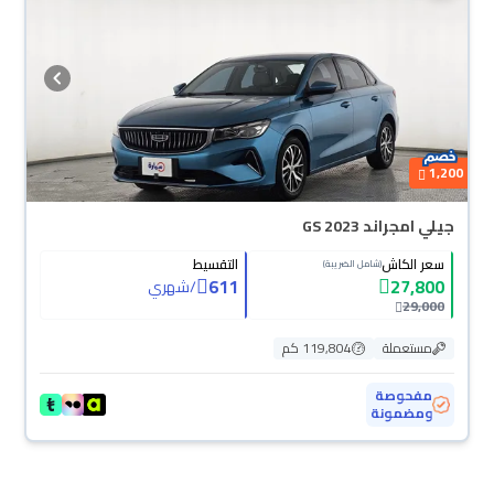
1,200
جيلي امجراند GS 2023
سعر الكاش
التقسيط
(شامل الضريبة)
611
27,800
/
شهري
29,000
مستعملة
119,804 كم
مفحوصة
ومضمونة