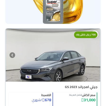
محجوزة
700 ريال كاش باك
جيلي امجراند GS 2023
سعر الكاش
التقسيط
(شامل الضريبة)
678
31,000
/
شهري