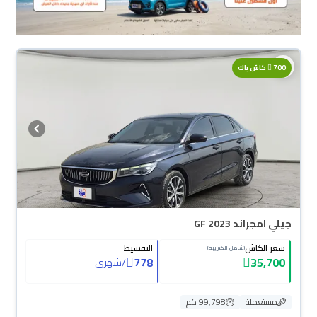
700
كاش باك
جيلي امجراند GF 2023
سعر الكاش
التقسيط
(شامل الضريبة)
778
35,700
/
شهري
مستعملة
99,798 كم