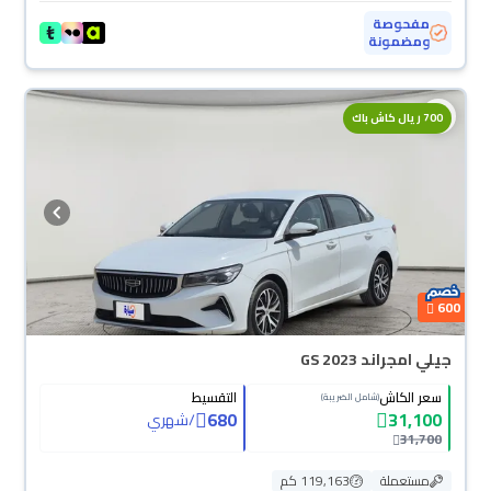
مفحوصة
ومضمونة
700 ريال كاش باك
600
جيلي امجراند GS 2023
سعر الكاش
التقسيط
(شامل الضريبة)
680
31,100
/
شهري
31,700
مستعملة
119,163 كم