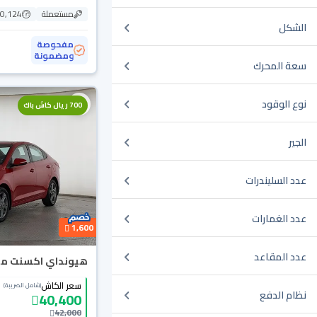
مستعملة
160,124
الشكل
مفحوصة
ومضمونة
سعة المحرك
محجوزة
نوع الوقود
700 ريال كاش باك
الجير
عدد السليندرات
عدد الغمارات
1,600
عدد المقاعد
هيونداي اكسنت ميد 21
سعر الكاش
(شامل الضريبة)
نظام الدفع
40,400
42,000