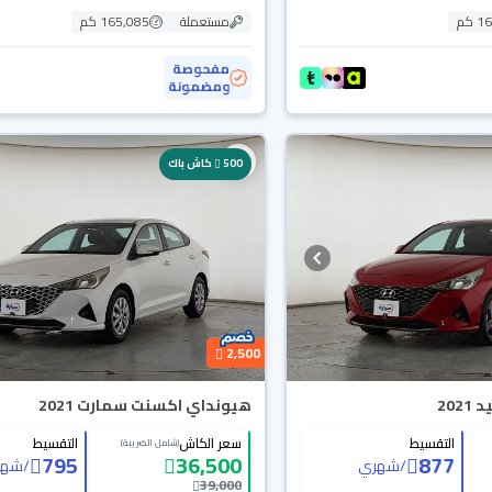
 كم
مستعملة
165,085 كم
مفحوصة
ومضمونة
محجوزة
500
كاش باك
2,500
20
هيونداي اكسنت سمارت 2021
التقسيط
سعر الكاش
التقسيط
(شامل الضريبة)
795
36,500
877
/
شهري
/
شهر
39,000