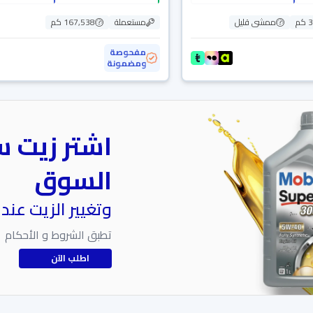
م
ممشى قليل
مستعملة
167,538 كم
مفحوصة
ومضمونة
اشتر زيت س
السوق
وتغيير الزيت عند
تطبق الشروط و الأحكام
اطلب الآن