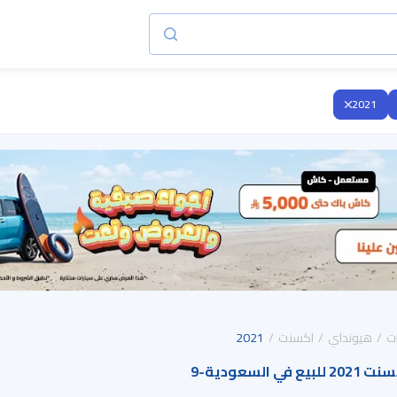
2021
ت
هيونداي
اكسنت
2021
 السعودية
-
9