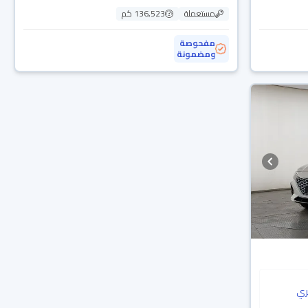
مستعملة
136,523 كم
مفحوصة
ومضمونة
ي