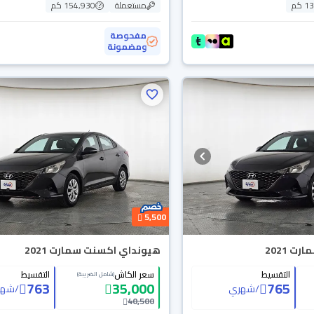
 كم
مستعملة
154,930 كم
مفحوصة
ومضمونة
5,500
 2021
هيونداي اكسنت سمارت 2021
التقسيط
سعر الكاش
التقسيط
(شامل الضريبة)
763
35,000
765
/
شهري
/
شهر
40,500