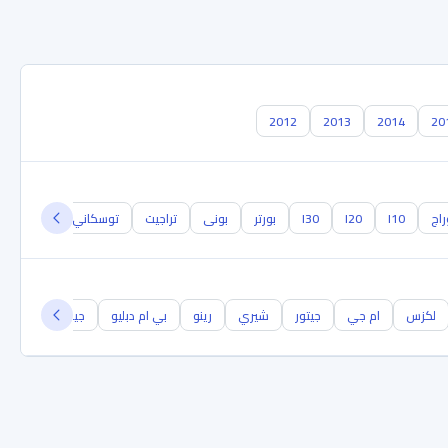
2012
2013
2014
20
راج
I10
I20
I30
بورتر
بونى
تراجيت
توسكاني
توسان
لكزس
ام جي
جيتور
شيري
رينو
بي ام دبليو
جيلي
مرسيد