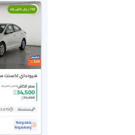
700 ريال كاش باك
500
هيونداي اكسنت سمارت
سعر الكاش
(شامل الضريبة)
34,500
35,000
مستعملة
203,670
مفحوصة
ومضمونة