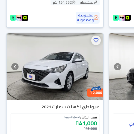
مستعملة
154,352 كم
مفحوصة
ومضمونة
2,000
هيونداي اكسنت سمارت 2021
سعر الكاش
(شامل الضريبة)
41,000
ي
43,000