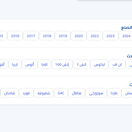
الصنع
15
2016
2017
2018
2019
2020
2022
2023
2024
ات
ي
ان اف
ايكوس
اتش 1
إتش 100
النترا
أتوس
ازيرا
أنتو
ت
سان
مازدا
سوزوكي
هافال
GAC
شفروليه
فورد
شانجان