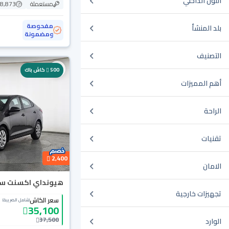
اللون الداخلي
مستعملة
138,873
مفحوصة
بلد المنشأ
ومضمونة
التصنيف
500
كاش باك
أهم المميزات
الراحة
تقنيات
2,400
الامان
هيونداي اكسنت سمارت
تجهيزات خارجية
سعر الكاش
(شامل الضريبة)
35,100
37,500
الوارد