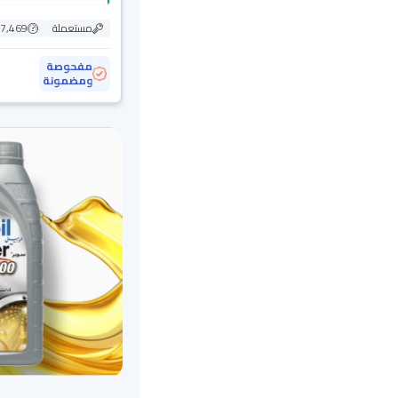
مستعملة
37,469 ك
مفحوصة
ومضمونة
محجوزة