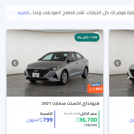
...
المزيد
اللي يناسبك. جميع سيارات هيونداي اكسنت 2021 المستعملة مضمونة ومفحوصة بأكثر من 200 نقطة وتقدر تجربها لمدة 10 أيام، وإن ما ناسبتك
لسيارات الجديدة مضمونة بضمان الوكالة، تقدر تشتريها كاش أو تقسيط، وتحجزها
500
كاش باك
1,800
هيونداي اكسنت سمارت 2021
سعر الكاش
التقسيط
(شامل الضريبة)
799
36,700
ي
/
شهري
38,500