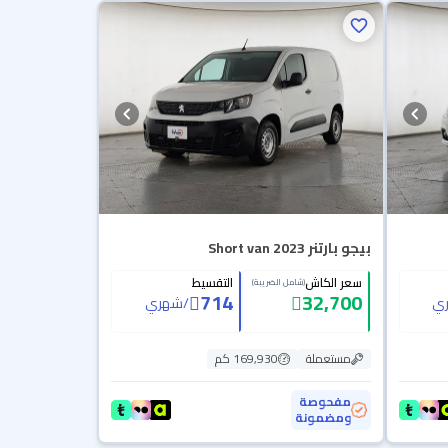
بيجو بارتنر Short van 2023
سعر الكاش
التقسيط
(شامل الضريبة)
714
32,700
ي
/
شهري
مستعملة
169,930 كم
مفحوصة
ومضمونة