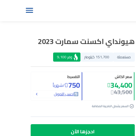
هيونداي اكسنت سمارت 2023
مستعملة
151,700 كيلومتر
وفر
9,100
سعر الكاش
التقسيط
750
34,400
/
شهرياً
43,500
احسب التمويل
السعر يشمل الضريبة المضافة
احجزها الآن