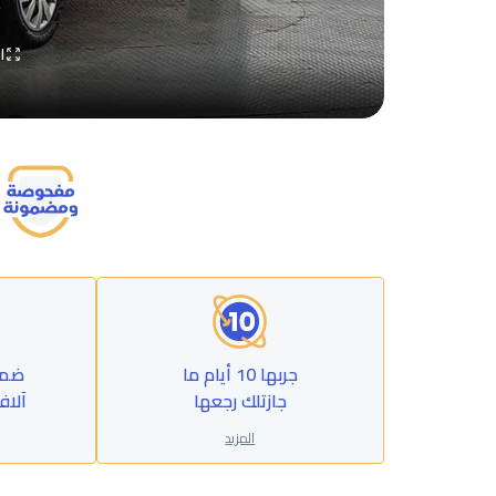
ا
جربها 10 أيام ما
جازتلك رجعها
آلاف
المزيد