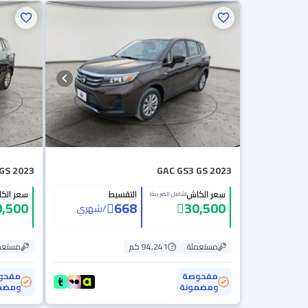
GS 2023
GAC GS3 GS 2023
سعر الكاش
التقسيط
سعر الك
(شامل الضريبة)
0,500
668
30,500
/
شهري
مستعملة
94,241 كم
مستعم
مفحوصة
مفحو
ومضمونة
ومضم