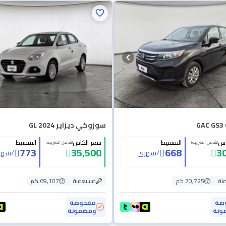
GAC GS3 
سوزوكي ديزاير GL 2024
اش
التقسيط
سعر الكاش
التقسيط
(شامل الضريبة)
(شامل الضريبة)
773
35,500
668
3
/
شهري
/
شهر
لة
70,725 كم
مستعملة
69,107 كم
صة
مفحوصة
ونة
ومضمونة