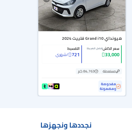
هيونداي Grand i10 فلييت 2024
سعر الكاش
التقسيط
(شامل الضريبة)
721
33,000
/
شهري
مستعملة
84,763 كم
مفحوصة
ومضمونة
نجددها ونجهزها