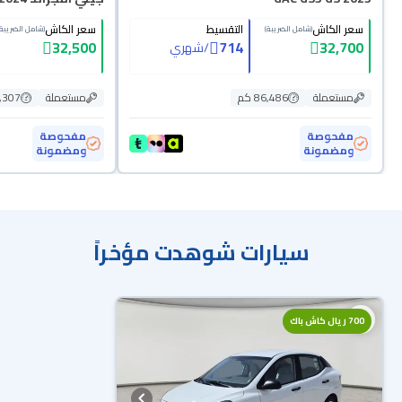
سعر الكاش
التقسيط
سعر الكاش
(شامل الضريبة)
(شامل الضريبة)
32,500
714
32,700
/
شهري
مستعملة
86,486 كم
مستعملة
99,307
مفحوصة
مفحوصة
ومضمونة
ومضمونة
سيارات شوهدت مؤخراً
700 ريال كاش باك