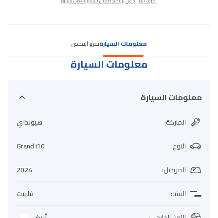
اعرف المزيد عن برنامج ضمان السيارات من سيارة
معلومات السيارة
تقرير الفحص
معلومات السيارة
معلومات السيارة
الماركة
:
هيونداي
النوع
:
Grand i10
الموديل
:
2024
الفئة
:
فلييت
اللون الخارجي
:
أبيض