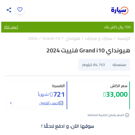
اضغط لتكبير الصورة
700 ريال كاش باك
اعرف اكثر
33
/
1
الرئيسية
سيارات و مركبات
هيونداي
Grand i10
2024
هيونداي Grand i10 فلييت 2024
مستعملة
84,763 كيلومتر
سعر الكاش
التقسيط
721
33,000
/
شهرياً
احسب التمويل
السعر يشمل الضريبة المضافة
سوقها الآن، و ادفع لاحقًا !