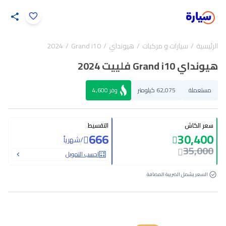
اضغط لتكبير الصورة
الرئيسية
سيارات و مركبات
هيونداي
Grand i10
2024
34
/
1
هيونداي Grand i10 فلييت 2024
مستعملة
62,075 كيلومتر
وفر
4,600
سعر الكاش
التقسيط
666
30,400
/
شهرياً
35,000
احسب التمويل
السعر يشمل الضريبة المضافة