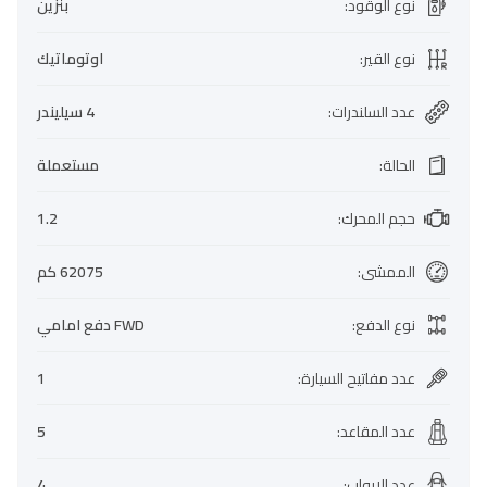
نوع الوقود
:
بنزين
نوع القير
:
اوتوماتيك
عدد السلندرات
:
4 سيليندر
الحالة
:
مستعملة
حجم المحرك
:
1.2
الممشى
:
62075 كم
نوع الدفع
:
FWD دفع امامي
عدد مفاتيح السيارة
:
1
عدد المقاعد
:
5
عدد الابواب
:
4