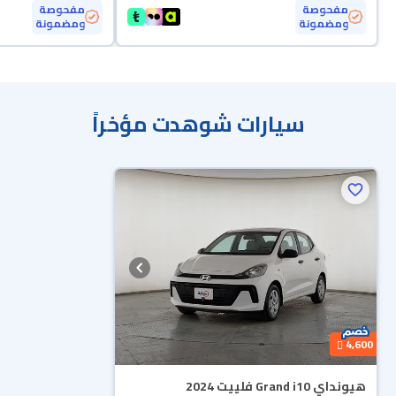
مفحوصة
مفحوصة
ومضمونة
ومضمونة
سيارات شوهدت مؤخراً
4,600
هيونداي Grand i10 فلييت 2024