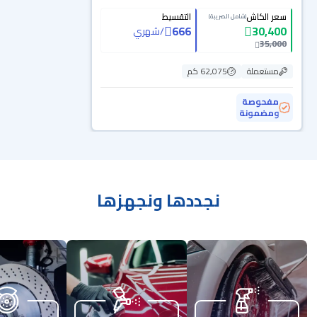
سعر الكاش
التقسيط
(شامل الضريبة)
666
30,400
/
شهري
35,000
مستعملة
62,075 كم
مفحوصة
ومضمونة
نجددها ونجهزها