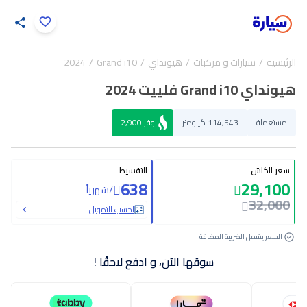
اضغط لتكبير الصورة
الرئيسية
سيارات و مركبات
هيونداي
Grand i10
2024
33
/
1
هيونداي Grand i10 فلييت 2024
مستعملة
114,543 كيلومتر
وفر
2,900
سعر الكاش
التقسيط
638
29,100
/
شهرياً
32,000
احسب التمويل
السعر يشمل الضريبة المضافة
سوقها الآن، و ادفع لاحقًا !