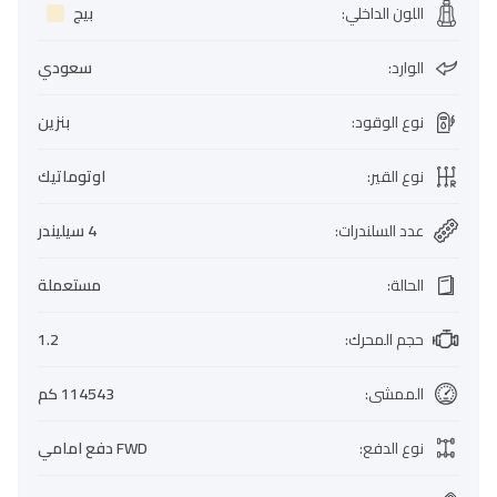
اللون الداخلي
:
بيج
الوارد
:
سعودي
نوع الوقود
:
بنزين
نوع القير
:
اوتوماتيك
عدد السلندرات
:
4 سيليندر
الحالة
:
مستعملة
حجم المحرك
:
1.2
الممشى
:
114543 كم
نوع الدفع
:
FWD دفع امامي