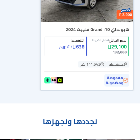
2,900
هيونداي Grand i10 فلييت 2024
سعر الكاش
التقسيط
(شامل الضريبة)
638
29,100
/
شهري
32,000
مستعملة
114,543 كم
مفحوصة
ومضمونة
نجددها ونجهزها