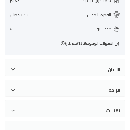
سعة خزان الوقود
:
47 لتر
القدرة بالحصان
:
123 حصان
عدد الابواب
:
4
استهلاك الوقود:
15.3
(كم/لتر)
الامان
الراحة
تقنيات