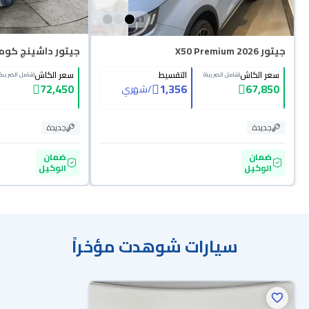
+
3
جيتور X50 Premium 2026
جيتور داشينج كومفور
سعر الكاش
التقسيط
سعر الكاش
(شامل الضريبة)
(شامل الضريبة)
72,450
1,356
67,850
/
شهري
جديدة
جديدة
ضمان
ضمان
الوكيل
الوكيل
سيارات شوهدت مؤخراً