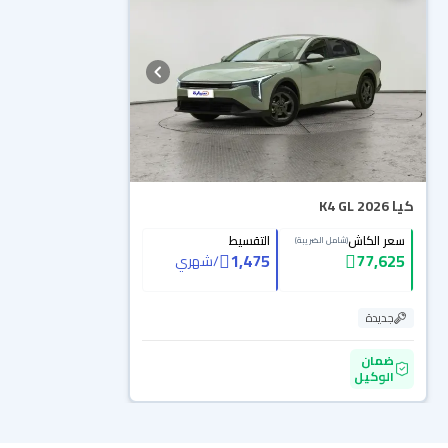
كيا K4 GL 2026
سعر الكاش
التقسيط
(شامل الضريبة)
1,475
77,625
/
شهري
جديدة
ضمان
الوكيل