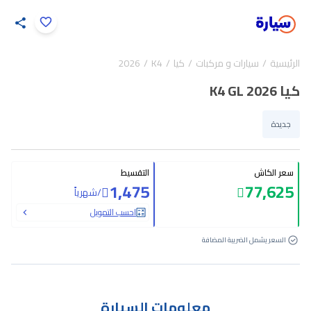
اضغط لتكبير الصورة
الرئيسية
سيارات و مركبات
كيا
K4
2026
16
/
1
كيا K4 GL 2026
جديدة
سعر الكاش
التقسيط
1,475
77,625
/
شهرياً
احسب التمويل
السعر يشمل الضريبة المضافة
معلومات السيارة