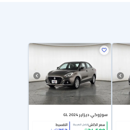
سوزوكي ديزاير GL 2024
سعر الكاش
التقسيط
(شامل الضريبة)