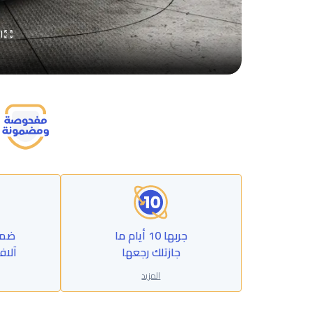
ا
جربها 10 أيام ما
جازتلك رجعها
آلاف
المزيد