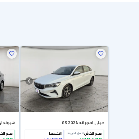
جيلي امجراند GS 2024
هيونداي Grand i10 فليي
سعر الكاش
التقسيط
سعر الك
(شامل الضريبة)