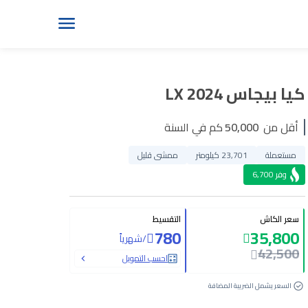
كيا بيجاس LX 2024
أقل من
50,000
كم في السنة
مستعملة
23,701 كيلومتر
ممشى قليل
وفر
6,700
سعر الكاش
التقسيط
780
35,800
/
شهرياً
42,500
احسب التمويل
السعر يشمل الضريبة المضافة