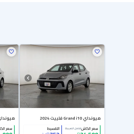
هيونداي Grand i10 فلييت 2024
هيونداي Grand i10 فليي
سعر الكاش
التقسيط
سعر الك
(شامل الضريبة)