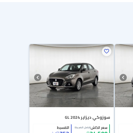
سوزوكي ديزاير GL 2024
سعر الكاش
التقسيط
(شامل الضريبة)