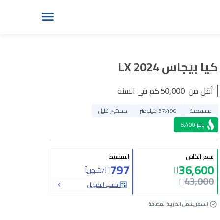
كيا بيجاس LX 2024
أقل من
50,000
كم في السنة
مستعملة
37,490 كيلومتر
ممشى قليل
وفر
6,400
سعر الكاش
التقسيط
797
36,600
/
شهرياً
43,000
احسب التمويل
السعر يشمل الضريبة المضافة