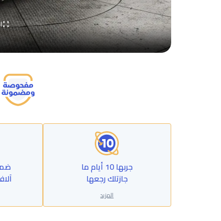
ا
جربها 10 أيام ما
جازتلك رجعها
آلاف
المزيد