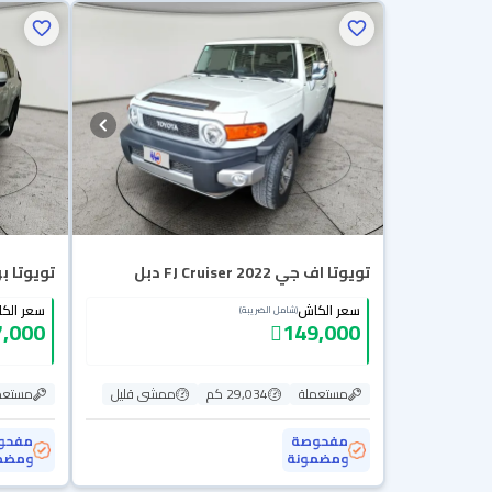
تويوتا اف جي FJ Cruiser 2022 دبل
تويوتا برادو 021
سعر الكاش
سعر الك
(شامل الضريبة)
,000
149,000
مستعملة
29,034 كم
ممشى قليل
مستعم
مفحوصة
مفحو
ومضمونة
ومضم