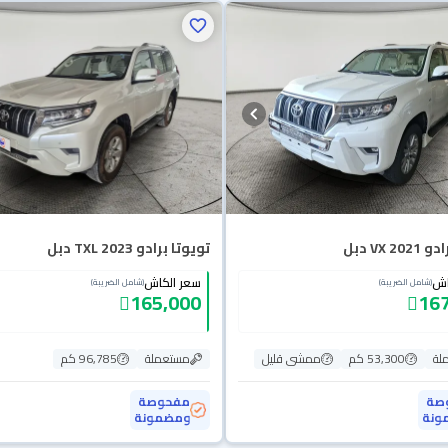
VX 2 دبل
تويوتا برادو TXL 2023 دبل
اش
سعر الكاش
(شامل الضريبة)
(شامل الضريبة)
165,000
167
لة
53,300 كم
ممشى قليل
مستعملة
96,785 كم
صة
مفحوصة
ونة
ومضمونة