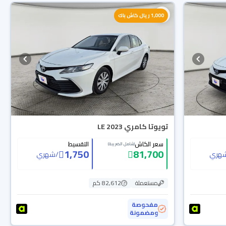
1,000 ريال كاش باك
تويوتا كامري LE 2023
سعر الكاش
التقسيط
(شامل الضريبة)
1,750
81,700
هري
/
شهري
مستعملة
82,612 كم
مفحوصة
ومضمونة