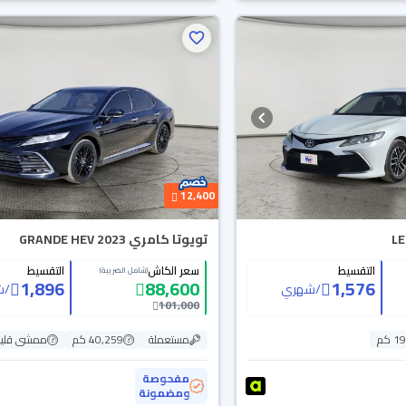
12,400
تويوتا كامري GRANDE HEV 2023
التقسيط
سعر الكاش
التقسيط
(شامل الضريبة)
1,896
88,600
1,576
/
شهري
/
ش
101,000
 كم
مستعملة
40,259 كم
ممشى قلي
مفحوصة
ومضمونة