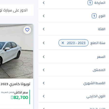
الماركة
1
اتدور على سيارة تويوتا كامري 2023 مستعملة أو جديدة في السعودية؟ في موقع سيا
النوع
1
وبتوصلك لين باب بي
الفئة
سنة الصنع
2023 - 2023
السعر
الممشى
القسط الشهري
تويوتا كامري LE HEV 2023
سعر الكاش
(شامل الضريبة)
82,700
اللون الخارجي