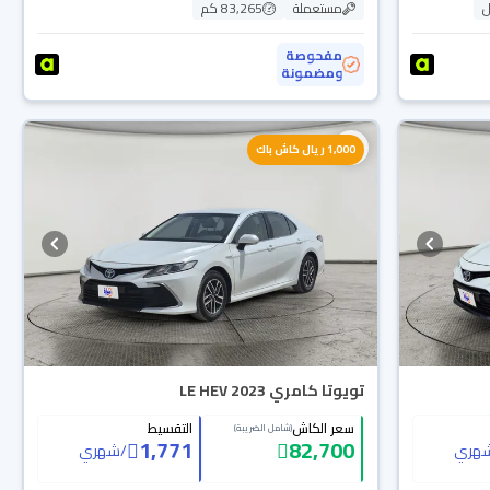
ل
مستعملة
83,265 كم
مفحوصة
ومضمونة
1,000 ريال كاش باك
تويوتا كامري LE HEV 2023
سعر الكاش
التقسيط
(شامل الضريبة)
1,771
82,700
هري
/
شهري