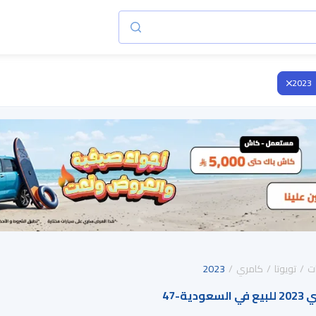
2023
ت
تويوتا
كامري
2023
ودية
-
47