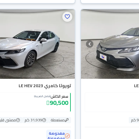
تويوتا كامري LE HEV 2023
سعر الكاش
(شامل الضريبة)
90,500
م
مستعملة
31,939 كم
ممشى قلي
مفحوصة
ومضمونة