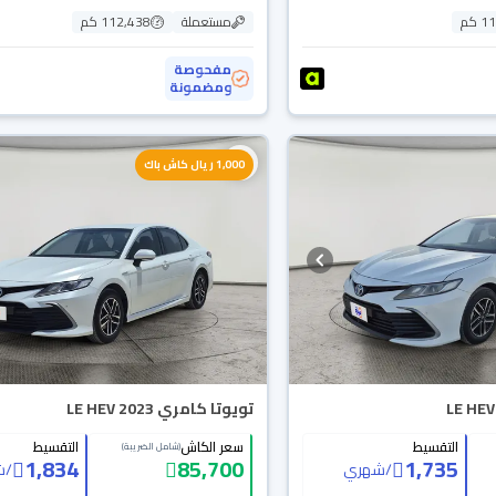
 كم
مستعملة
112,438 كم
مفحوصة
ومضمونة
1,000 ريال كاش باك
تويوتا كامري LE HEV 2023
التقسيط
سعر الكاش
التقسيط
(شامل الضريبة)
1,834
85,700
1,735
/
شهري
/
ش