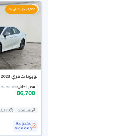
1,000 ريال كاش باك
تويوتا كامري LE HEV 2023
سعر الكاش
(شامل الضريبة)
86,700
مستعملة
22,335 ك
مفحوصة
ومضمونة