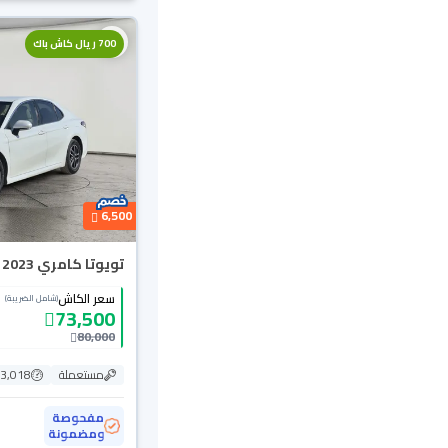
700 ريال كاش باك
6,500
تويوتا كامري LE 2023
سعر الكاش
(شامل الضريبة)
73,500
80,000
مستعملة
193,018
مفحوصة
ومضمونة