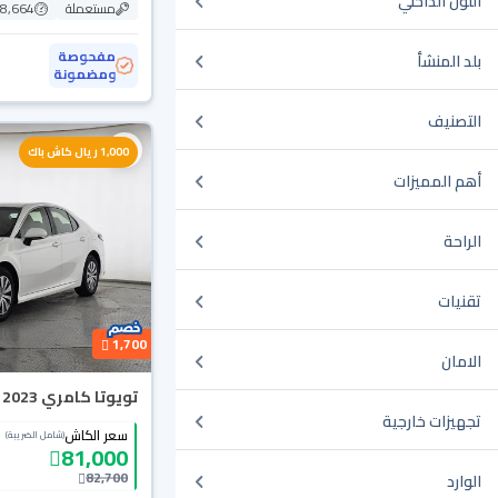
اللون الداخلي
مستعملة
88,664 ك
مفحوصة
بلد المنشأ
ومضمونة
التصنيف
1,000 ريال كاش باك
أهم المميزات
الراحة
تقنيات
1,700
الامان
تويوتا كامري LE 2023
تجهيزات خارجية
سعر الكاش
(شامل الضريبة)
81,000
82,700
الوارد