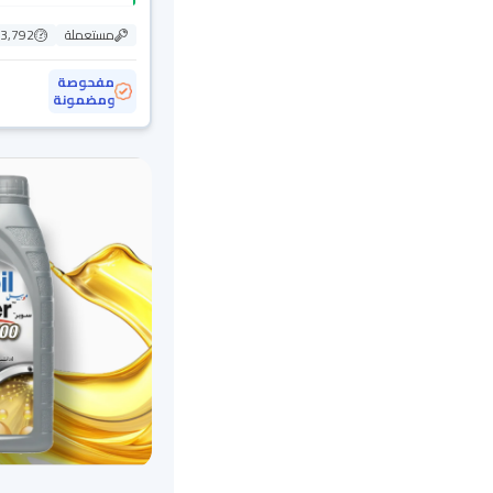
مستعملة
43,792 ك
مفحوصة
ومضمونة