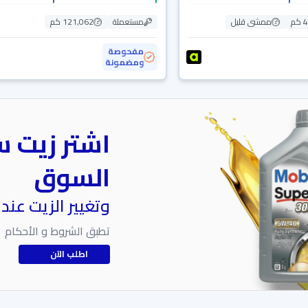
م
ممشى قليل
مستعملة
121,062 كم
مفحوصة
ومضمونة
اشتر زيت س
السوق
وتغيير الزيت عند
تطبق الشروط و الأحكام
اطلب الآن