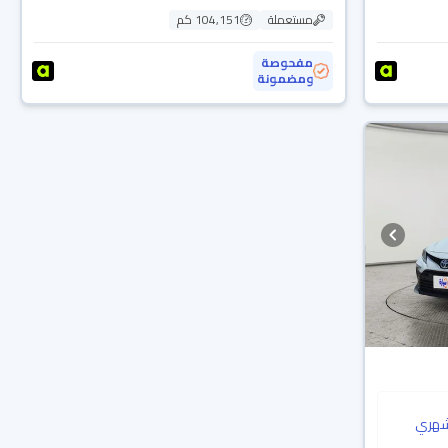
مستعملة
104,151 كم
مفحوصة
ومضمونة
هري