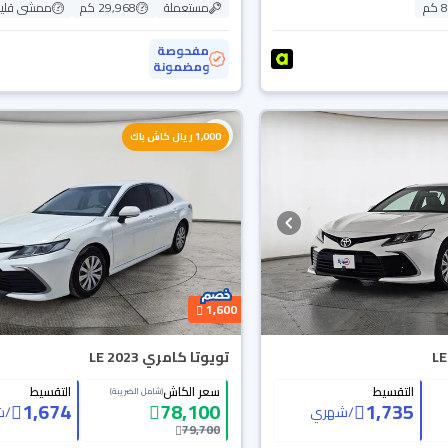
م
مستعملة
29,968 كم
ممشى قلي
مفحوصة
ومضمونة
1,000 ريال كاش باك
1,600
تويوتا كامري LE 2023
التقسيط
سعر الكاش
التقسيط
(شامل الضريبة)
1,674
78,100
1,735
/
شهري
/
ش
79,700