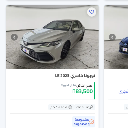
تويوتا كامري LE 2023
سعر الكاش
(شامل الضريبة)
83,500
هري
ل
مستعملة
198,428 كم
مفحوصة
ومضمونة