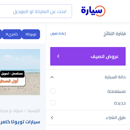
فلترة النتائج
إعادة تعيين
تويوتا
كامري
عروض الصيف
حالة السيارة
مستعملة
جديدة
الرئيسية
سيارات و مركبا
طرق الشراء
سيارات تويوتا كامري 2023 للبيع في السع