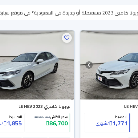
رة بنوفر لك كل الخيارات، تقدر تتصفح الموديلات وتختار
تقدر تسترجع كامل المبلغ خلال 10 أيام بكل سهولة. والسيارات الجديدة
تك.
تويوتا كامري LE HEV 2023
التقسيط
سعر الكاش
التقسيط
(شامل الضريبة)
1,855
86,700
1,771
/
شهري
/
ش