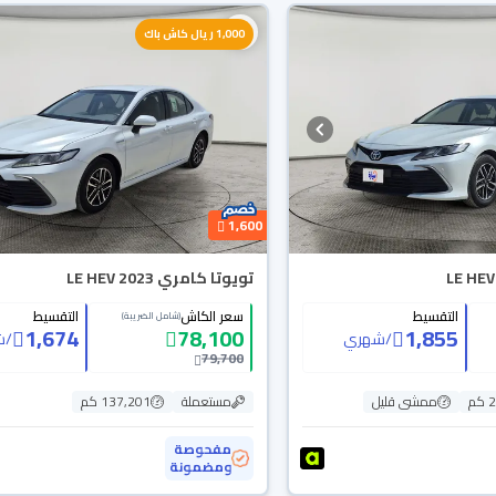
1,000 ريال كاش باك
1,600
تويوتا كامري LE HEV 2023
التقسيط
سعر الكاش
التقسيط
(شامل الضريبة)
1,674
78,100
1,855
/
شهري
/
ش
79,700
م
ممشى قليل
مستعملة
137,201 كم
مفحوصة
ومضمونة