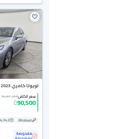
تويوتا كامري LE 2023
سعر الكاش
(شامل الضريبة)
90,500
مستعملة
94,042 ك
مفحوصة
ومضمونة