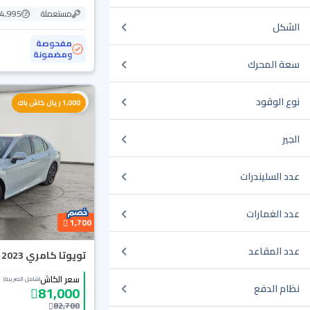
مستعملة
114,995
الشكل
مفحوصة
ومضمونة
سعة المحرك
نوع الوقود
1,000 ريال كاش باك
الجير
عدد السليندرات
عدد الغمارات
1,700
عدد المقاعد
تويوتا كامري LE HEV 2023
سعر الكاش
(شامل الضريبة)
نظام الدفع
81,000
82,700