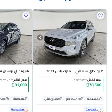
هيونداي سنتافي سمارت بلس 2021
هيونداي توسان سمار
سعر الكاش
سعر الكاش
(شامل الضريبة)
(شامل الضريبة)
81,000
78,500
مستعملة
69,918 كم
ممشى قليل
مستعملة
39,088
مفحوصة
مفحوصة