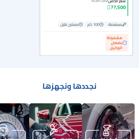
سعر الكاش
(شامل الضريبة)
77,500
مستعملة
100 كم
ممشى قليل
مشمولة
بضمان
الوكيل
نجددها ونجهزها