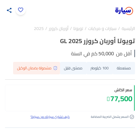
اضغط لتكبير الصورة
الرئيسية
سيارات و مركبات
تويوتا
أوربان كروزر
2025
28
/
1
تويوتا أوربان كروزر GL 2025
أقل من
50,000
كم في السنة
مستعملة
100 كيلومتر
ممشى قليل
مشمولة بضمان الوكيل
سعر الكاش
77,500
السعر يشمل الضريبة المضافة
كيف تشتري سيارتك من سيارة؟