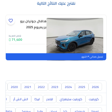
نقترح عليك النتائج التالية
هافال جوليان برو
بريميوم 2025
شامل الضريبة
71,400
جديدة
ملوحة
غسيل مجاني ٣ اشهر
019
2020
2021
2022
2023
2024
2025
2026
كورفيت
كورفيت ستينغراي
ابلاندر
ابيكا
اتش اتش آر
اس 10
تويوتا
هيونداي
كيا
نيسان
مازدا
سوزوكي
هافال