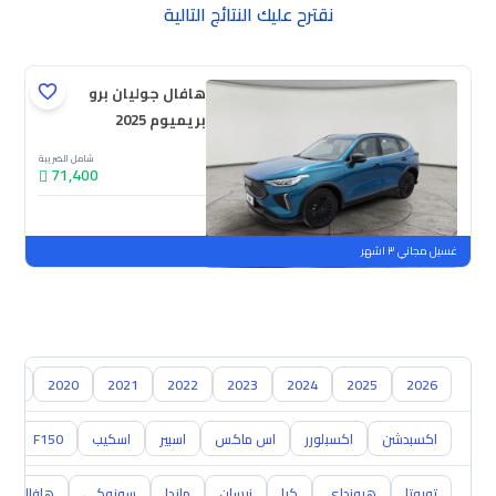
نقترح عليك النتائج التالية
هافال جوليان برو
بريميوم 2025
شامل الضريبة
71,400
جديدة
ملوحة
غسيل مجاني ٣ اشهر
019
2020
2021
2022
2023
2024
2025
2026
اكسبدشن
اكسبلورر
اس ماكس
اسبير
اسكيب
F150
0
تويوتا
هيونداي
كيا
نيسان
مازدا
سوزوكي
هافال