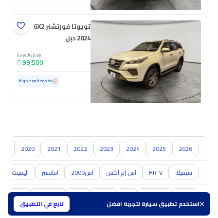
تويوتا فورتشنر GX2
2024 دبل
شامل الضريبة
99,500
مستعملة
47,714 كم
ممشى قليل
مفحوصة ومضمونة
018
2020
2021
2022
2023
2024
2025
2026
سيفيك
HR-V
اس إم اكس
اس2000
افانسير
اليمينت
تويوتا
هيونداي
كيا
نيسان
مازدا
سوزوكي
هافال
استخدم تطبيق سيارة لتجربة افضل
تابع في التطبيق