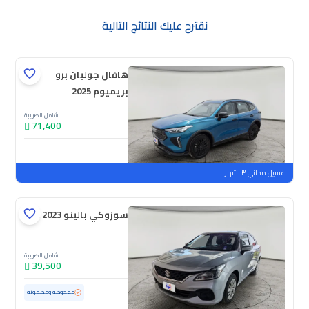
نقترح عليك النتائج التالية
هافال جوليان برو
بريميوم 2025
شامل الضريبة
71,400
جديدة
ملوحة
غسيل مجاني ٣ اشهر
سوزوكي بالينو GL 2023
شامل الضريبة
39,500
مستعملة
69,181 كم
مفحوصة ومضمونة