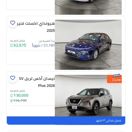
جديدة
ملوحة
هيونداي اكسنت فلييت
2025
شامل الضريبة
يبدأ القسط من
62,675
/
شهرياً
1,191
جديدة
نيسان أكس تريل SV
4,700
Plus 2026
شامل الضريبة
130,000
134,700
جديدة
ملوحة
غسيل مجاني ٣ اشهر