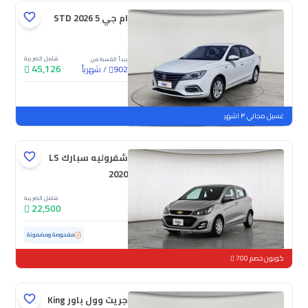
ام جي 5 STD 2026
شامل الضريبة
يبدأ القسط من
45,126
/
شهرياً
902
جديدة
غسيل مجاني ٣ اشهر
شفروليه سبارك LS
2020
شامل الضريبة
22,500
مستعملة
152,867 كم
مفحوصة ومضمونة
كوبون خصم 700
جريت وول باور King