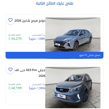
نقترح عليك النتائج التالية
دونج فينج شاين E1 2026
شامل الضريبة
يبدأ القسط من
44,275
/
شهرياً
885
جديدة
غسيل مجاني ٣ اشهر
جيلي GX3 Pro جى اف
2026
شامل الضريبة
يبدأ القسط من
40,199
/
شهرياً
804
جديدة