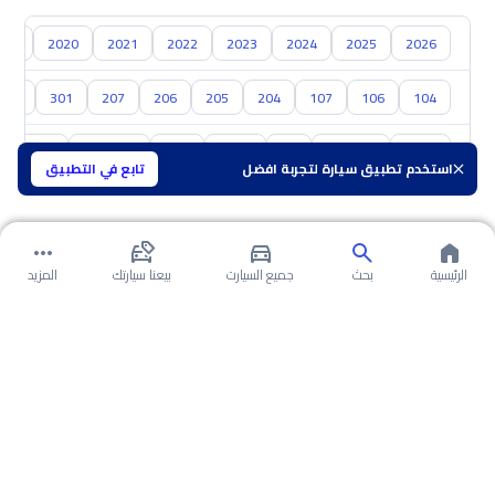
019
2020
2021
2022
2023
2024
2025
2026
304
301
207
206
205
204
107
106
104
تويوتا
هيونداي
كيا
نيسان
مازدا
سوزوكي
هافال
استخدم تطبيق سيارة لتجربة افضل
تابع في التطبيق
الرئيسية
بحث
جميع السيارت
بيعنا سيارتك
المزيد