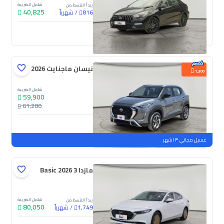
شامل الضريبة
يبدأ القسط من
40,825
/
شهرياً
816
جديدة
نيسان ماجنايت S 2026
1,300
شامل الضريبة
59,900
61,200
جديدة
ملوحة
غسيل مجاني ٣ اشهر
مازدا 3 Basic 2026
شامل الضريبة
يبدأ القسط من
80,050
/
شهرياً
1,749