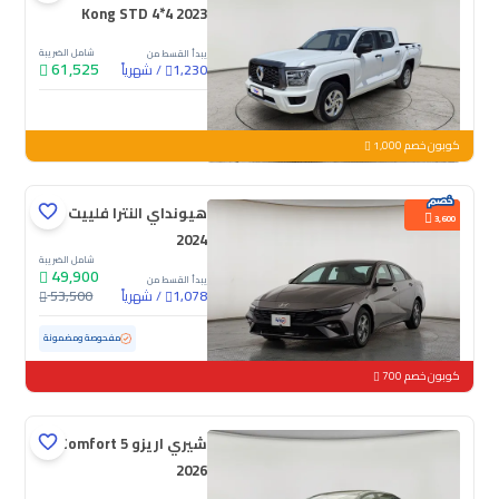
Kong STD 4*4 2023
شامل الضريبة
يبدأ القسط من
61,525
/
شهرياً
1,230
جديدة
كوبون خصم 1,000
هيونداي النترا فلييت
3,600
2024
شامل الضريبة
49,900
يبدأ القسط من
/
شهرياً
53,500
1,078
مستعملة
76,154 كم
مفحوصة ومضمونة
كوبون خصم 700
شيري اريزو 5 Comfort
2026