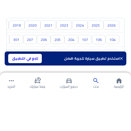
018
2019
2020
2021
2023
2024
2025
2026
304
301
207
206
205
204
107
106
104
تويوتا
هيونداي
كيا
نيسان
مازدا
سوزوكي
هافال
استخدم تطبيق سيارة لتجربة افضل
تابع في التطبيق
الرئيسية
بحث
جميع السيارت
بيعنا سيارتك
المزيد