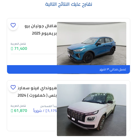
نقترح عليك النتائج التالية
هافال جوليان برو
بريميوم 2025
شامل الضريبة
71,400
جديدة
ملوحة
غسيل مجاني ٣ اشهر
هيونداي فينو سمارت
بلس ( كمفورت ) 2024
شامل الضريبة
يبدأ القسط من
61,870
/
شهرياً
1,175
جديدة