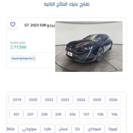
نقترح عليك النتائج التالية
بيجو 508 GT 2023
شامل الضريبة
77,500
مستعملة
50,151 كم
مفحوصة ومضمونة
018
2019
2020
2022
2023
2024
2025
2026
304
301
207
206
205
204
107
106
104
تويوتا
هيونداي
كيا
نيسان
مازدا
سوزوكي
هافال