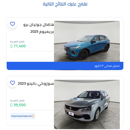
نقترح عليك النتائج التالية
هافال جوليان برو
بريميوم 2025
شامل الضريبة
71,400
جديدة
ملوحة
غسيل مجاني ٣ اشهر
سوزوكي بالينو GL 2023
شامل الضريبة
39,500
مستعملة
69,181 كم
مفحوصة ومضمونة