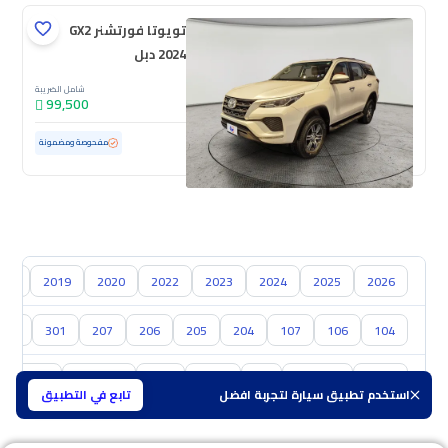
تويوتا فورتشنر GX2
2024 دبل
شامل الضريبة
99,500
مستعملة
47,714 كم
ممشى قليل
مفحوصة ومضمونة
018
2019
2020
2022
2023
2024
2025
2026
304
301
207
206
205
204
107
106
104
تويوتا
هيونداي
كيا
نيسان
مازدا
سوزوكي
هافال
استخدم تطبيق سيارة لتجربة افضل
تابع في التطبيق