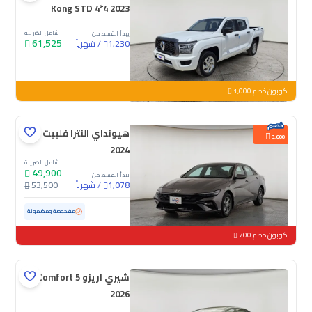
Kong STD 4*4 2023
شامل الضريبة
يبدأ القسط من
61,525
/
شهرياً
1,230
جديدة
كوبون خصم 1,000
هيونداي النترا فلييت
3,600
2024
شامل الضريبة
49,900
يبدأ القسط من
/
شهرياً
53,500
1,078
مستعملة
76,154 كم
مفحوصة ومضمونة
كوبون خصم 700
شيري اريزو 5 Comfort
2026