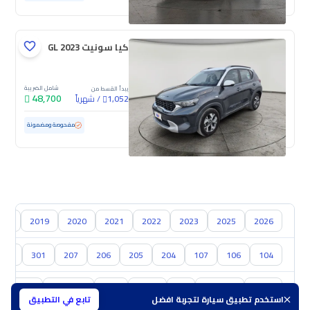
كيا سونيت GL 2023
شامل الضريبة
يبدأ القسط من
48,700
/
شهرياً
1,052
مستعملة
93,170 كم
مفحوصة ومضمونة
018
2019
2020
2021
2022
2023
2025
2026
304
301
207
206
205
204
107
106
104
تويوتا
هيونداي
كيا
نيسان
مازدا
سوزوكي
هافال
استخدم تطبيق سيارة لتجربة افضل
تابع في التطبيق