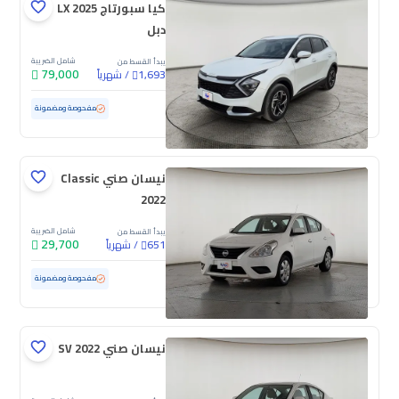
كيا سبورتاج LX 2025
دبل
شامل الضريبة
يبدأ القسط من
79,000
/
شهرياً
1,693
مستعملة
34,344 كم
ممشى قليل
مفحوصة ومضمونة
نيسان صني Classic
2022
شامل الضريبة
يبدأ القسط من
29,700
/
شهرياً
651
مستعملة
141,470 كم
مفحوصة ومضمونة
نيسان صني SV 2022