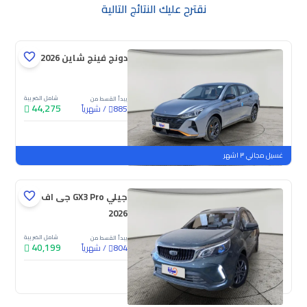
نقترح عليك النتائج التالية
دونج فينج شاين E1 2026
شامل الضريبة
يبدأ القسط من
44,275
/
شهرياً
885
جديدة
غسيل مجاني ٣ اشهر
جيلي GX3 Pro جى اف
2026
شامل الضريبة
يبدأ القسط من
40,199
/
شهرياً
804
جديدة