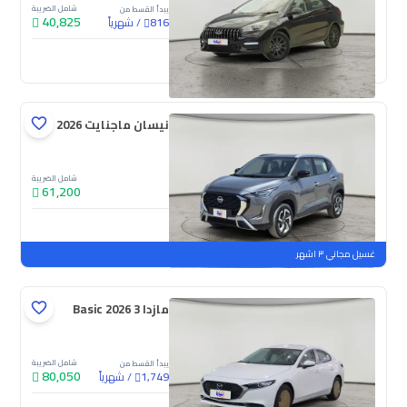
شامل الضريبة
يبدأ القسط من
40,825
/
شهرياً
816
جديدة
نيسان ماجنايت S 2026
شامل الضريبة
61,200
جديدة
ملوحة
غسيل مجاني ٣ اشهر
مازدا 3 Basic 2026
شامل الضريبة
يبدأ القسط من
80,050
/
شهرياً
1,749