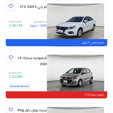
ام جي 5 STD 2026
شامل الضريبة
يبدأ القسط من
45,126
/
شهرياً
902
جديدة
غسيل مجاني ٣ اشهر
شفروليه سبارك LS
2020
شامل الضريبة
22,500
مستعملة
152,867 كم
مفحوصة ومضمونة
كوبون خصم 700
جريت وول باور King