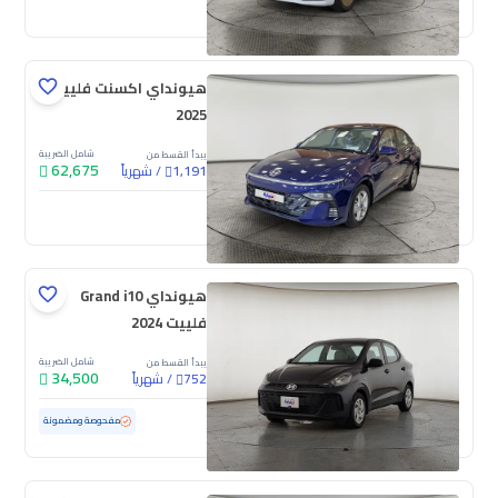
جديدة
ملوحة
هيونداي اكسنت فلييت
2025
شامل الضريبة
يبدأ القسط من
62,675
/
شهرياً
1,191
جديدة
هيونداي Grand i10
فلييت 2024
شامل الضريبة
يبدأ القسط من
34,500
/
شهرياً
752
مستعملة
88,594 كم
مفحوصة ومضمونة