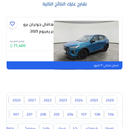
نقترح عليك النتائج التالية
هافال جوليان برو
بريميوم 2025
شامل الضريبة
71,400
جديدة
ملوحة
غسيل مجاني ٣ اشهر
019
2020
2021
2022
2023
2024
2025
2026
304
301
207
206
205
204
107
106
104
تويوتا
هيونداي
كيا
نيسان
مازدا
سوزوكي
هافال