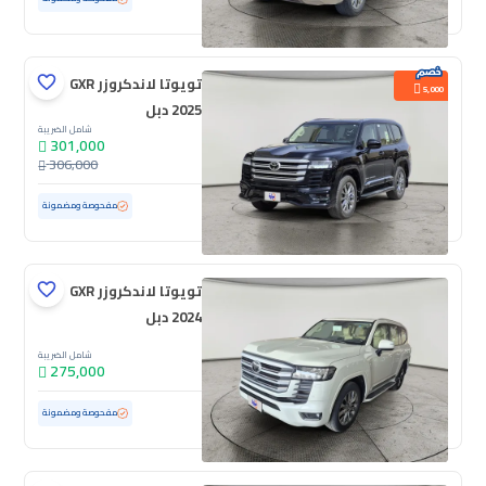
تويوتا لاندكروزر GXR
5,000
2025 دبل
شامل الضريبة
301,000
306,000
مستعملة
14,090 كم
ممشى قليل
مفحوصة ومضمونة
تويوتا لاندكروزر GXR
2024 دبل
شامل الضريبة
275,000
مستعملة
57,731 كم
مفحوصة ومضمونة