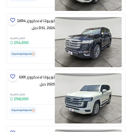
تويوتا لاندكروزر GXR4
DSL 2024 دبل
شامل الضريبة
254,000
مستعملة
82,232 كم
مفحوصة ومضمونة
تويوتا لاندكروزر GXR
2025 دبل
شامل الضريبة
258,000
مستعملة
19,727 كم
ممشى قليل
مفحوصة ومضمونة