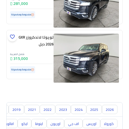
281,000
مستعملة
65,414 كم
مفحوصة ومضمونة
تويوتا لاندكروزر GXR
2026 دبل
شامل الضريبة
315,000
مستعملة
10,459 كم
ممشى قليل
مفحوصة ومضمونة
018
2019
2021
2022
2023
2024
2025
2026
كورولا
اوريس
اف جي
اوريون
اينوفا
ايكو
افالون