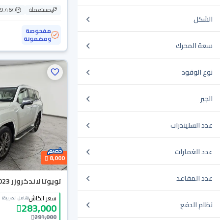
مستعملة
99,464 ك
الشكل
مفحوصة
ومضمونة
سعة المحرك
نوع الوقود
الجير
عدد السليندرات
عدد الغمارات
8,000
عدد المقاعد
تويوتا لاندكروزر VX 2023 دبل
سعر الكاش
(شامل الضريبة)
نظام الدفع
283,000
291,000