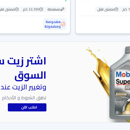
م
ممشى قليل
مستعملة
22,350 كم
ممشى قلي
مفحوصة
ومضمونة
اشتر زيت س
السوق
وتغيير الزيت عند
تطبق الشروط و الأحكام
اطلب الآن