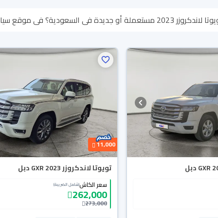
ع سيارة بنوفر لك كل الخيارات، تقدر تتصفح الموديلات وتختار
سبب تقدر تسترجع كامل المبلغ خلال 10 أيام بكل سهولة. والسيارات
ين باب بيتك.
11,000
تويوتا لاندكروزر GXR 2023 دبل
سعر الكاش
(شامل الضريبة)
262,000
273,000