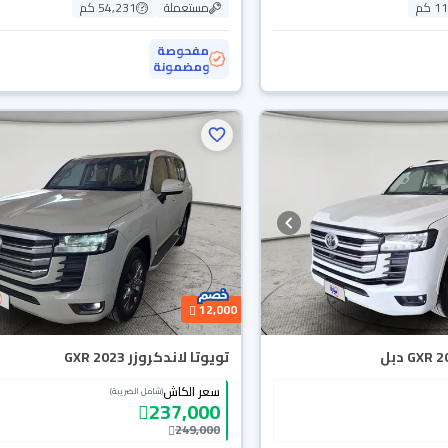
 كم
مستعملة
54,231 كم
مفحوصة
ومضمونة
12,000
تويوتا لاندكروزر GXR 2023
سعر الكاش
(شامل الضريبة)
237,000
249,000