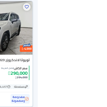
4,000
تويوتا لاندكروزر VXR 2023 دبل
سعر الكاش
(شامل الضريبة)
290,000
294,000
مستعملة
4,461 كم
مفحوصة
ومضمونة