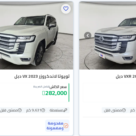
تويوتا لاندكروزر VX 2023 دبل
سعر الكاش
(شامل الضريبة)
282,000
ممشى قليل
مستعملة
9,631 كم
ممشى قليل
مفحوصة
ومضمونة