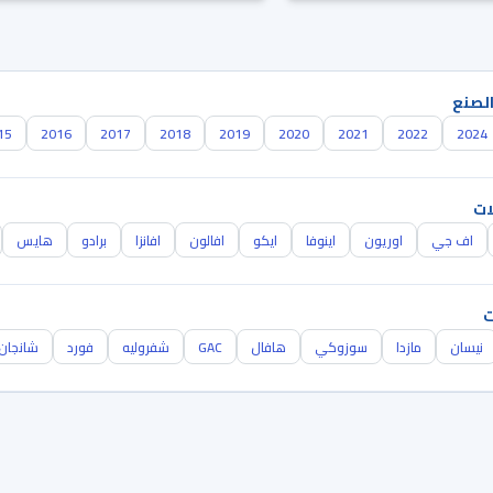
الصنع
15
2016
2017
2018
2019
2020
2021
2022
2024
ات
اف جي
اوريون
اينوفا
ايكو
افالون
افانزا
برادو
هايس
ت
نيسان
مازدا
سوزوكي
هافال
GAC
شفروليه
فورد
شانجان