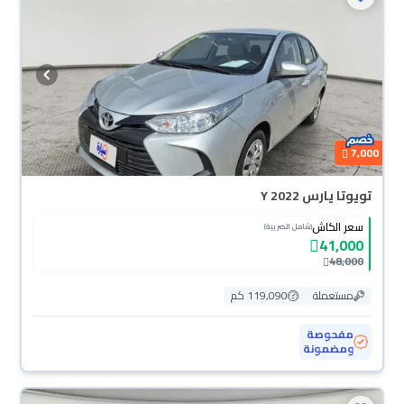
7,000
تويوتا يارس Y 2022
سعر الكاش
(شامل الضريبة)
41,000
48,000
مستعملة
119,090 كم
مفحوصة
ومضمونة