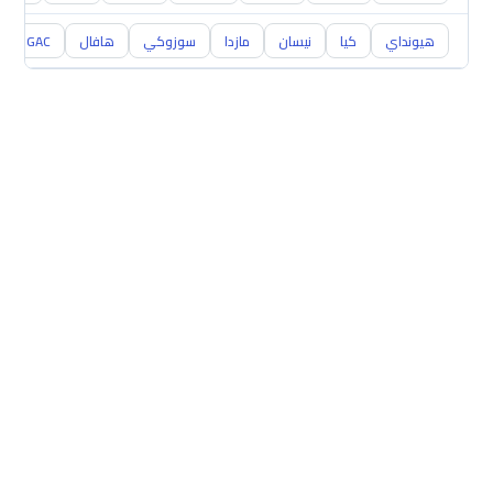
هيونداي
كيا
نيسان
مازدا
سوزوكي
هافال
GAC