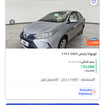
2,000
تويوتا يارس Y FLT 2022
سعر الكاش
(شامل الضريبة)
53,000
55,000
مستعملة
41,750 كم
ممشى قليل
مفحوصة
ومضمونة