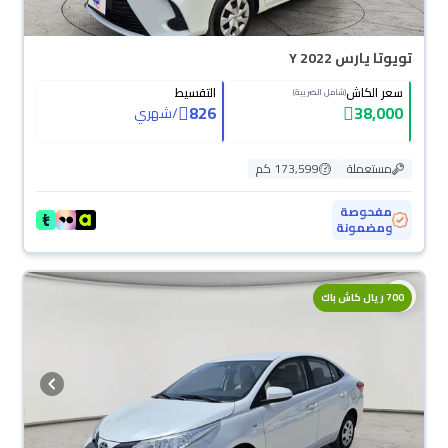
تويوتا يارس Y 2022
سعر الكاش
التقسيط
(شامل الضريبة)
826
38,000
/
شهري
مستعملة
173,599 كم
مفحوصة
ومضمونة
محجوزة
700 ريال كاش باك