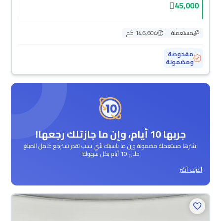
45,000
مستعملة
146,604 كم
مفحوصة
ومضمونة
جربها 10 أيام، وإن ما جازتلك رجعها!
اشترها مستعملة مضمونة وإن ما ناسبتك لأي سبب تقدر تسترجع كامل المبلغ
خلال 10 أيام بكل سهولة!
اعرف أكثر