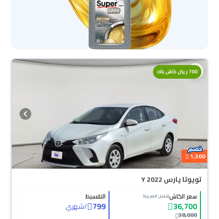
700 ريال كاش باك
1,300
تويوتا يارس Y 2022
سعر الكاش
التقسيط
(شامل الضريبة)
799
36,700
/
شهري
38,000