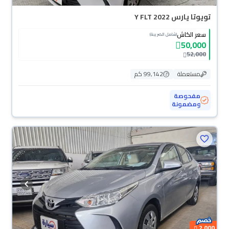
تويوتا يارس Y FLT 2022
سعر الكاش
(شامل الضريبة)
50,000
52,000
مستعملة
99,142 كم
مفحوصة
ومضمونة
2,000