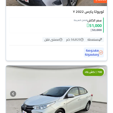
تويوتا يارس Y 2022
سعر الكاش
(شامل الضريبة)
51,000
53,000
مستعملة
56,825 كم
ممشى قليل
مفحوصة
ومضمونة
محجوزة
700
كاش باك