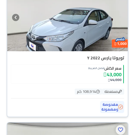
1,000
تويوتا يارس Y 2022
سعر الكاش
(شامل الضريبة)
43,000
44,000
مستعملة
108,914 كم
مفحوصة
ومضمونة