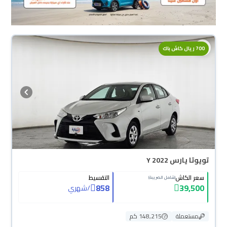
700 ريال كاش باك
تويوتا يارس Y 2022
سعر الكاش
التقسيط
(شامل الضريبة)
858
39,500
/
شهري
مستعملة
148,215 كم