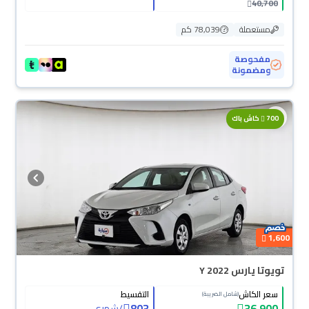
40,700
مستعملة
78,039 كم
مفحوصة
ومضمونة
700
كاش باك
1,600
تويوتا يارس Y 2022
سعر الكاش
التقسيط
(شامل الضريبة)
803
36,900
/
شهري