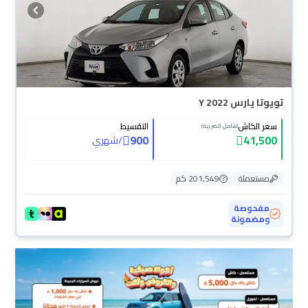
تويوتا يارس Y 2022
سعر الكاش
التقسيط
(شامل الضريبة)
900
41,500
/
شهري
مستعملة
201,549 كم
مفحوصة
ومضمونة