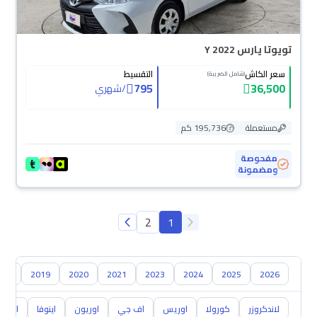
تويوتا يارس Y 2022
سعر الكاش
التقسيط
(شامل الضريبة)
795
36,500
/
شهري
مستعملة
195,736 كم
مفحوصة
ومضمونة
2
1
018
2019
2020
2021
2023
2024
2025
2026
لاندكروزر
كورولا
اوريس
اف جي
اوريون
اينوفا
ايكو