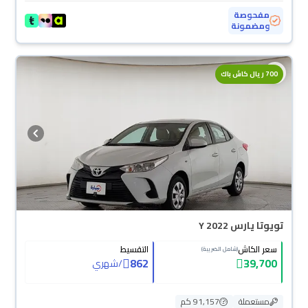
مفحوصة
ومضمونة
700 ريال كاش باك
تويوتا يارس Y 2022
سعر الكاش
التقسيط
(شامل الضريبة)
862
39,700
/
شهري
مستعملة
91,157 كم