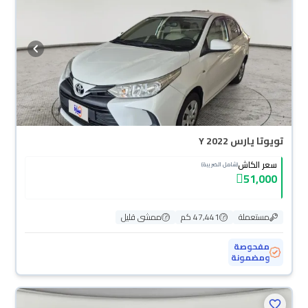
تويوتا يارس Y 2022
سعر الكاش
(شامل الضريبة)
51,000
مستعملة
47,441 كم
ممشى قليل
مفحوصة
ومضمونة