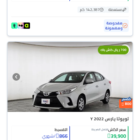
مستعملة
142,387 كم
مفحوصة
ومضمونة
700 ريال كاش باك
800
تويوتا يارس Y 2022
سعر الكاش
التقسيط
(شامل الضريبة)
866
39,900
/
شهري