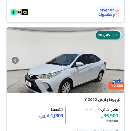
مفحوصة
ومضمونة
500
كاش باك
2,600
تويوتا يارس Y 2022
سعر الكاش
التقسيط
(شامل الضريبة)
803
36,900
/
شهري
39,500