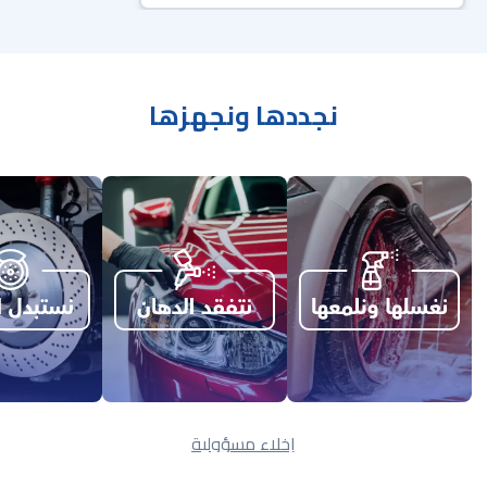
نجددها ونجهزها
إخلاء مسؤولية