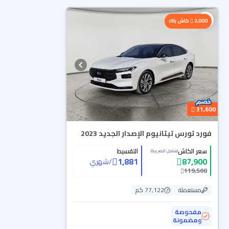
محجوزة
2,000
كاش باك
31,600
فورد تورس تيتانيوم الإصدار الجديد 2023
سعر الكاش
التقسيط
(شامل الضريبة)
1,881
87,900
/
شهري
119,500
مستعملة
77,122 كم
مفحوصة
ومضمونة