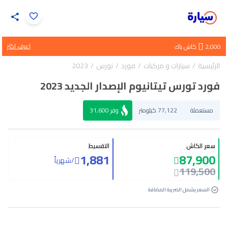
اضغط لتكبير الصورة
اعرف اكثر
2,000
كاش باك
35
/
1
الرئيسية
سيارات و مركبات
فورد
تورس
2023
فورد تورس تيتانيوم الإصدار الجديد 2023
مستعملة
77,122 كيلومتر
وفر
31,600
سعر الكاش
التقسيط
1,881
87,900
/
شهرياً
119,500
السعر يشمل الضريبة المضافة