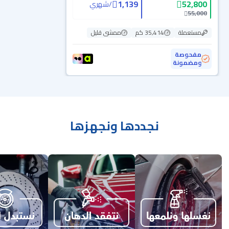
1,139
52,800
/
شهري
55,000
مستعملة
35,414 كم
ممشى قليل
مفحوصة
ومضمونة
نجددها ونجهزها