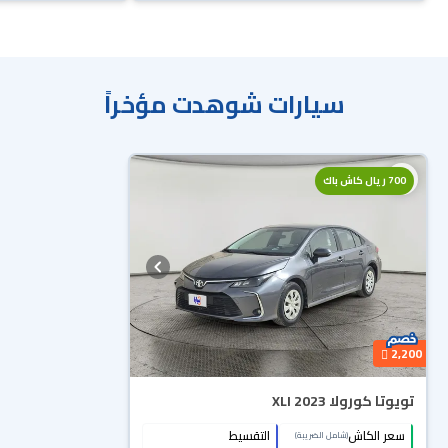
سيارات شوهدت مؤخراً
محجوزة
700 ريال كاش باك
2,200
تويوتا كورولا XLI 2023
سعر الكاش
التقسيط
(شامل الضريبة)