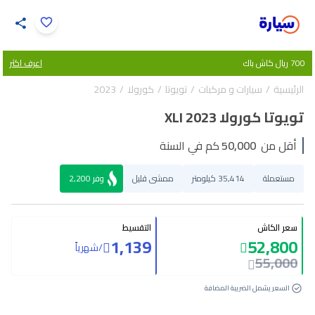
اضغط لتكبير الصورة
700 ريال كاش باك
اعرف اكثر
34
/
1
الرئيسية
سيارات و مركبات
تويوتا
كورولا
2023
تويوتا كورولا XLI 2023
أقل من
50,000
كم في السنة
مستعملة
35,414 كيلومتر
ممشى قليل
وفر
2,200
سعر الكاش
التقسيط
1,139
52,800
/
شهرياً
55,000
السعر يشمل الضريبة المضافة