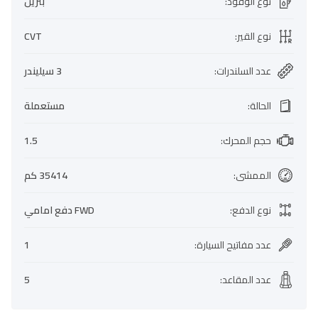
نوع الوقود
:
بنزين
نوع القير
:
CVT
عدد السلندرات
:
3 سيليندر
الحالة
:
مستعملة
حجم المحرك
:
1.5
الممشى
:
35414 كم
نوع الدفع
:
FWD دفع امامي
عدد مفاتيح السيارة
:
1
عدد المقاعد
:
5