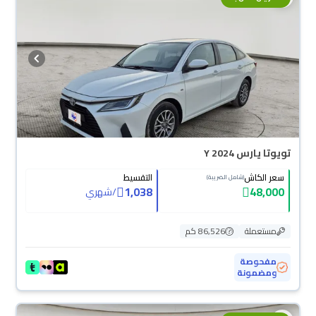
تويوتا يارس Y 2024
سعر الكاش
التقسيط
(شامل الضريبة)
1,038
48,000
/
شهري
مستعملة
86,526 كم
مفحوصة
ومضمونة