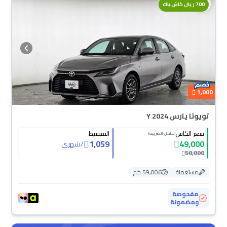
700 ريال كاش باك
1,000
تويوتا يارس Y 2024
سعر الكاش
التقسيط
(شامل الضريبة)
1,059
49,000
/
شهري
50,000
مستعملة
59,006 كم
مفحوصة
ومضمونة