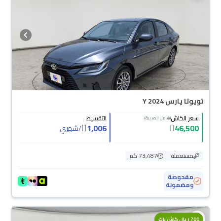
تويوتا يارس Y 2024
سعر الكاش
التقسيط
(شامل الضريبة)
1,006
46,500
/
شهري
مستعملة
73,487 كم
مفحوصة
ومضمونة
700 ريال كاش باك