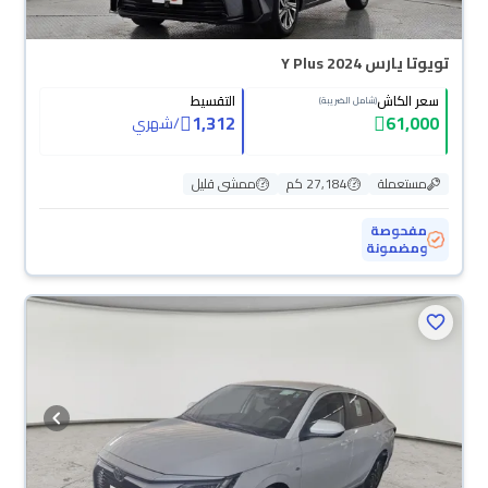
تويوتا يارس Y Plus 2024
سعر الكاش
التقسيط
(شامل الضريبة)
1,312
61,000
/
شهري
مستعملة
27,184 كم
ممشى قليل
مفحوصة
ومضمونة