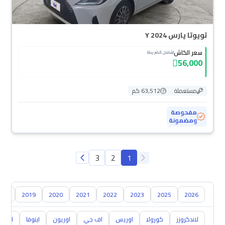
تويوتا يارس Y 2024
سعر الكاش
(شامل الضريبة)
56,000
مستعملة
63,512 كم
مفحوصة
ومضمونة
3
2
1
018
2019
2020
2021
2022
2023
2025
2026
لاندكروزر
كورولا
اوريس
اف جي
اوريون
اينوفا
ايكو