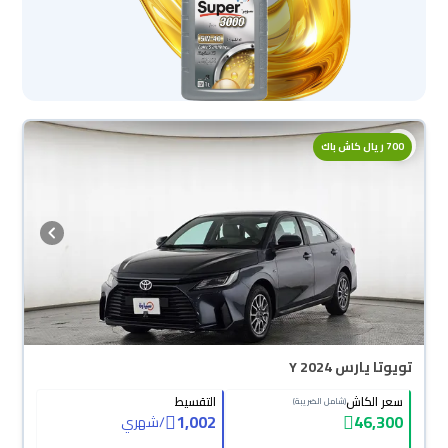
700 ريال كاش باك
تويوتا يارس Y 2024
سعر الكاش
التقسيط
(شامل الضريبة)
1,002
46,300
/
شهري