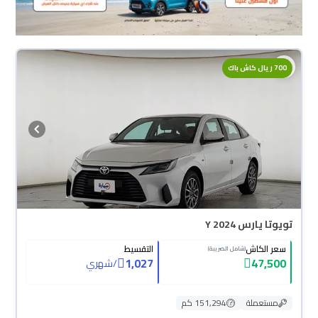
700 ريال كاش باك
تويوتا يارس Y 2024
سعر الكاش
التقسيط
(شامل الضريبة)
1,027
47,500
/
شهري
مستعملة
151,294 كم