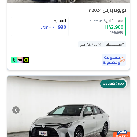
تويوتا يارس Y 2024
سعر الكاش
التقسيط
(شامل الضريبة)
930
42,900
/
شهري
46,500
مستعملة
72,765 كم
مفحوصة
ومضمونة
500
كاش باك
4,000