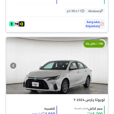
مستعملة
98,411 كم
مفحوصة
ومضمونة
700
كاش باك
تويوتا يارس Y 2024
سعر الكاش
التقسيط
(شامل الضريبة)
1,010
46,700
/
شهري