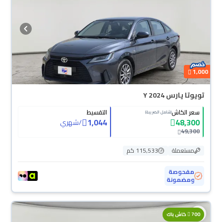
1,000
تويوتا يارس Y 2024
سعر الكاش
التقسيط
(شامل الضريبة)
1,044
48,300
/
شهري
49,300
مستعملة
115,533 كم
مفحوصة
ومضمونة
700
كاش باك