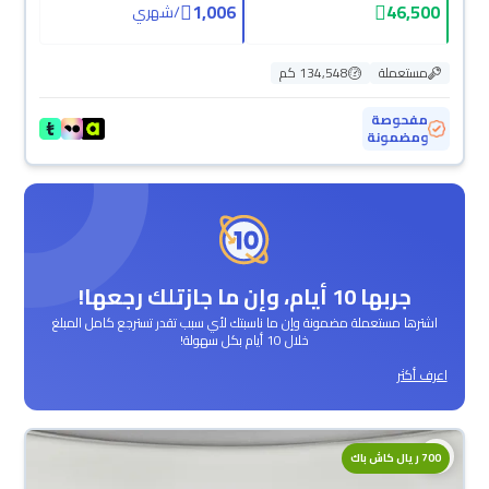
1,006
46,500
/
شهري
مستعملة
134,548 كم
مفحوصة
ومضمونة
جربها 10 أيام، وإن ما جازتلك رجعها!
اشترها مستعملة مضمونة وإن ما ناسبتك لأي سبب تقدر تسترجع كامل المبلغ
خلال 10 أيام بكل سهولة!
اعرف أكثر
700 ريال كاش باك