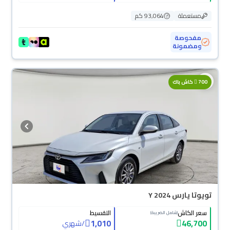
مستعملة
93,064 كم
مفحوصة
ومضمونة
700
كاش باك
تويوتا يارس Y 2024
سعر الكاش
التقسيط
(شامل الضريبة)
1,010
46,700
/
شهري