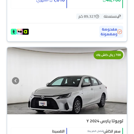
مستعملة
89,327 كم
مفحوصة
ومضمونة
700 ريال كاش باك
تويوتا يارس Y 2024
سعر الكاش
التقسيط
(شامل الضريبة)