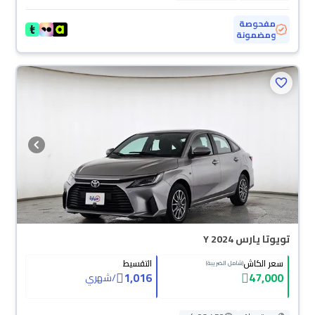
مفحوصة
ومضمونة
تويوتا يارس Y 2024
سعر الكاش
التقسيط
(شامل الضريبة)
1,016
47,000
/
شهري