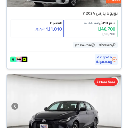
تويوتا يارس Y 2024
سعر الكاش
التقسيط
(شامل الضريبة)
1,010
46,700
/
شهري
50,700
مستعملة
84,254 كم
مفحوصة
ومضمونة
كمية محدودة