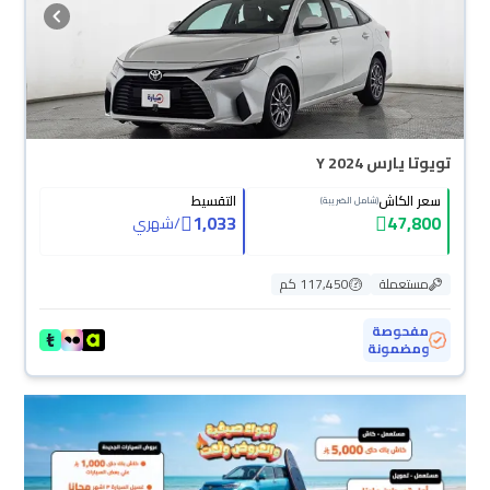
تويوتا يارس Y 2024
سعر الكاش
التقسيط
(شامل الضريبة)
1,033
47,800
/
شهري
مستعملة
117,450 كم
مفحوصة
ومضمونة