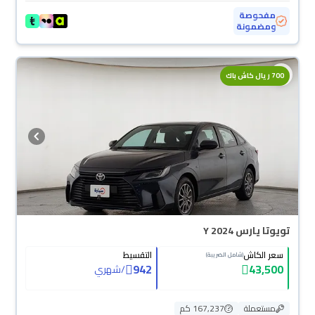
مفحوصة
ومضمونة
700 ريال كاش باك
تويوتا يارس Y 2024
سعر الكاش
التقسيط
(شامل الضريبة)
942
43,500
/
شهري
مستعملة
167,237 كم