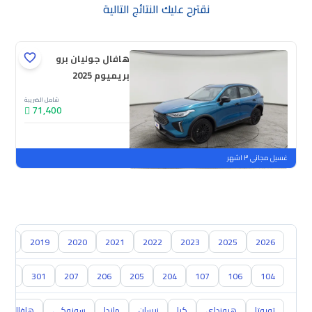
نقترح عليك النتائج التالية
هافال جوليان برو
بريميوم 2025
شامل الضريبة
71,400
جديدة
ملوحة
غسيل مجاني ٣ اشهر
018
2019
2020
2021
2022
2023
2025
2026
304
301
207
206
205
204
107
106
104
تويوتا
هيونداي
كيا
نيسان
مازدا
سوزوكي
هافال