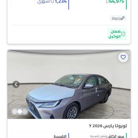
1,234
64,975
/
شهري
جديدة
ضمان
الوكيل
تويوتا يارس Y 2026
سعر الكاش
التقسيط
(شامل الضريبة)