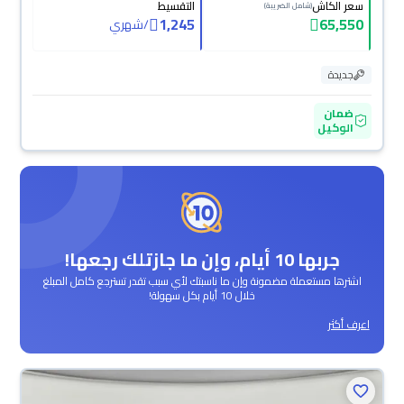
سعر الكاش
التقسيط
(شامل الضريبة)
1,245
65,550
/
شهري
جديدة
ضمان
الوكيل
جربها 10 أيام، وإن ما جازتلك رجعها!
اشترها مستعملة مضمونة وإن ما ناسبتك لأي سبب تقدر تسترجع كامل المبلغ
خلال 10 أيام بكل سهولة!
اعرف أكثر