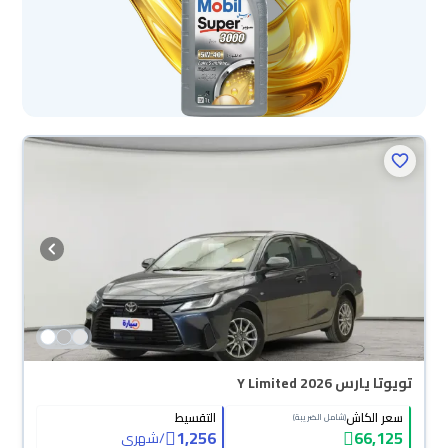
تويوتا يارس Y Limited 2026
سعر الكاش
التقسيط
(شامل الضريبة)
1,256
66,125
/
شهري