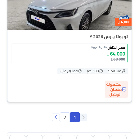
4,000
تويوتا يارس Y 2026
سعر الكاش
(شامل الضريبة)
64,000
68,000
مستعملة
100 كم
ممشى قليل
مشمولة
بضمان
الوكيل
2
1