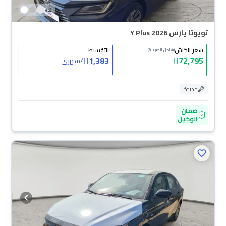
+
2
تويوتا يارس Y Plus 2026
سعر الكاش
التقسيط
(شامل الضريبة)
1,383
72,795
/
شهري
جديدة
ضمان
الوكيل