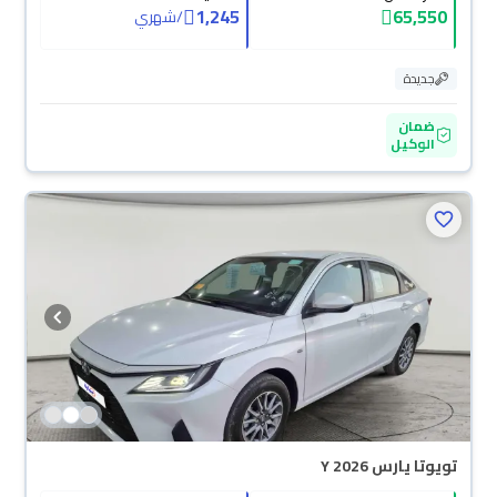
1,245
65,550
/
شهري
جديدة
ضمان
الوكيل
تويوتا يارس Y 2026