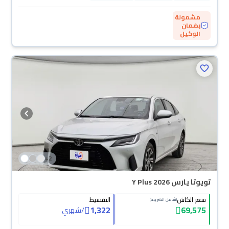
مشمولة
بضمان
الوكيل
+
2
تويوتا يارس Y Plus 2026
سعر الكاش
التقسيط
(شامل الضريبة)
1,322
69,575
/
شهري