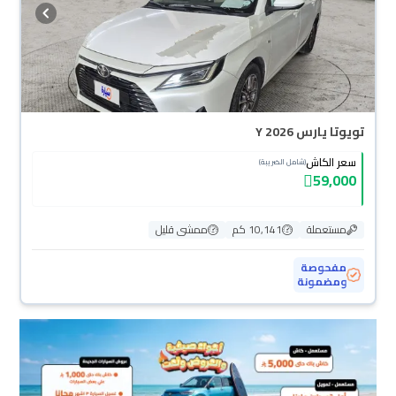
تويوتا يارس Y 2026
سعر الكاش
(شامل الضريبة)
59,000
مستعملة
10,141 كم
ممشى قليل
مفحوصة
ومضمونة