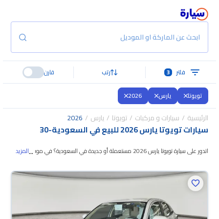
ابحث عن الماركة او الموديل
فلتر
3
رتب
قارن
تويوتا
يارس
2026
الرئيسية
سيارات و مركبات
تويوتا
يارس
2026
سيارات تويوتا يارس 2026 للبيع في السعودية
-
30
...
اتدور على سيارة تويوتا يارس 2026 مستعملة أو جديدة في السعودية؟ في موقع
المزيد
سيارة بنوفر لك كل الخيارات، تقدر تتصفح الموديلات وتختار
اللي يناسبك. جميع سيارات
تويوتا يارس 2026 المستعملة مضمونة ومفحوصة بأكثر من 200 نقطة وتقدر
تجربها لمدة 10 أيام، وإن ما ناسبتك لأي سبب تقدر تسترجع كامل المبلغ خلال 10
أيام بكل سهولة. والسيارات الجديدة مضمونة بضمان الوكالة، تقدر تشتريها كاش أو
تقسيط، وتحجزها أونلاين، وبتوصلك لين باب بيتك.