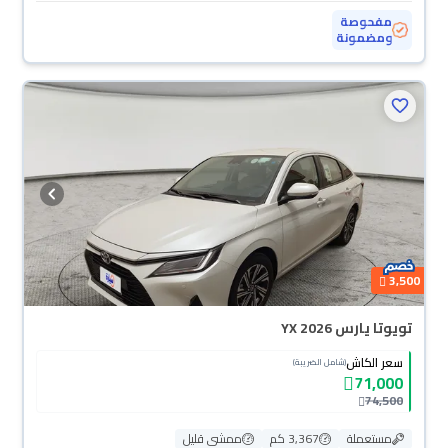
مفحوصة
ومضمونة
3,500
تويوتا يارس YX 2026
سعر الكاش
(شامل الضريبة)
71,000
74,500
مستعملة
3,367 كم
ممشى قليل