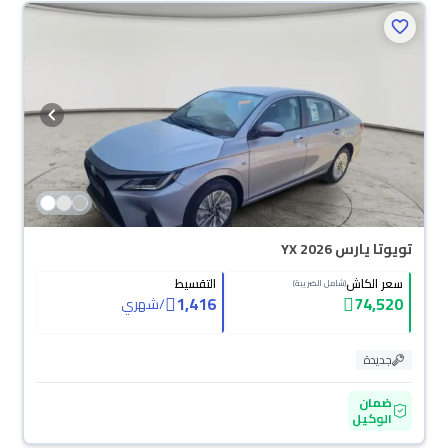
تويوتا يارس YX 2026
سعر الكاش
التقسيط
(شامل الضريبة)
1,416
74,520
/
شهري
جديدة
ضمان
الوكيل