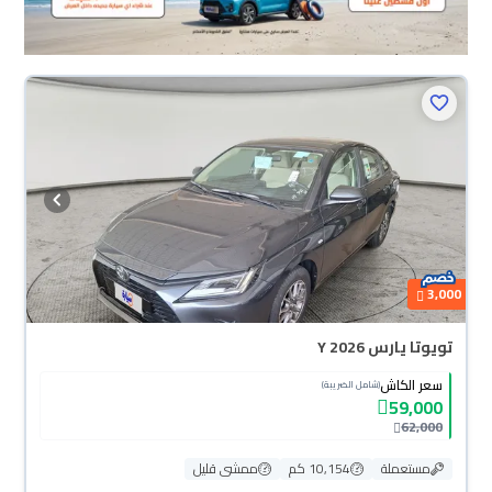
3,000
تويوتا يارس Y 2026
سعر الكاش
(شامل الضريبة)
59,000
62,000
مستعملة
10,154 كم
ممشى قليل