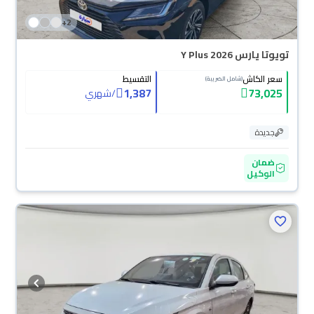
+
2
تويوتا يارس Y Plus 2026
سعر الكاش
التقسيط
(شامل الضريبة)
1,387
73,025
/
شهري
جديدة
ضمان
الوكيل