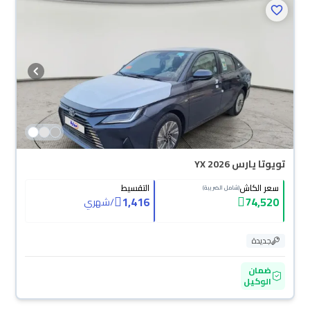
تويوتا يارس YX 2026
سعر الكاش
التقسيط
(شامل الضريبة)
1,416
74,520
/
شهري
جديدة
ضمان
الوكيل